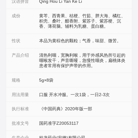
汉语拼音
Qing Hou Li Yan Ke Li
成份
黄芩、西青果、桔梗、竹茹、胖大海、橘红、
枳壳、桑叶、醋香附、紫苏子、紫苏梗、沉
香、薄荷脑。辅料为乳糖、蛋白糖。
性状
本品为黄棕色的颗粒；气香，味甜、微苦。
产品介绍
清热利咽，宽胸利喉，用于外感风热所引起的
咽喉发干，声音嘶哑，急慢性咽炎，扁桃体炎
患者常用有保护声带的作用。
规格
5g×8袋
用法用量
口服 开水冲服。一次1袋，一日2-3次
执行标准
《中国药典》2020年版一部
批准文号
国药准字Z20053117
生产企业
桂龙药业(安徽)有限公司