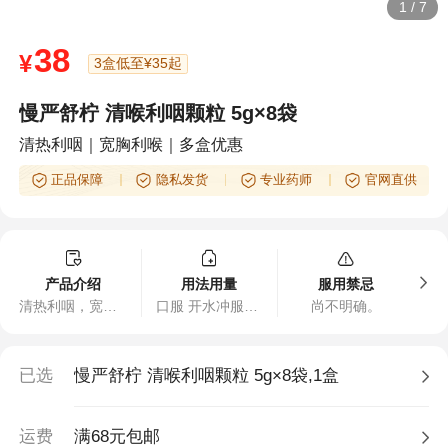
1
/
7
38
¥
3盒低至¥35起
慢严舒柠 清喉利咽颗粒 5g×8袋
清热利咽｜宽胸利喉｜多盒优惠
正品保障
隐私发货
专业药师
官网直供
产品介绍
用法用量
服用禁忌
清热利咽，宽胸利喉，用于外感风热所引起的咽喉发干，声音嘶哑，急慢性咽炎，扁桃体炎患者常用有保护声带的作用。
口服 开水冲服。一次1袋，一日2-3次
尚不明确。
已选
慢严舒柠 清喉利咽颗粒 5g×8袋,1盒
运费
满68元包邮