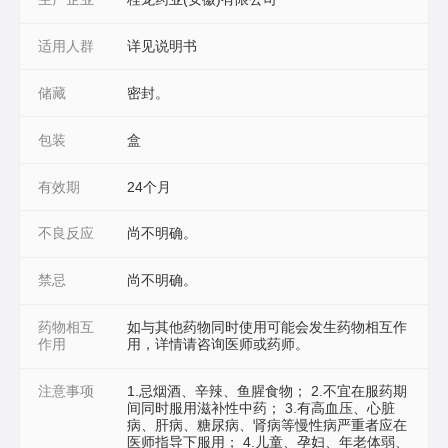
适用人群
详见说明书
储藏
密封。
包装
盒
有效期
24个月
不良反应
尚不明确。
禁忌
尚不明确。
药物相互
如与其他药物同时使用可能会发生药物相互作
作用
用，详情请咨询医师或药师。
注意事项
1.忌烟酒、辛辣、鱼腥食物； 2.不宜在服药期
间同时服用滋补性中药； 3.有高血压、心脏
病、肝病、糖尿病、肾病等慢性病严重者应在
医师指导下服用； 4.儿童、孕妇、年老体弱、