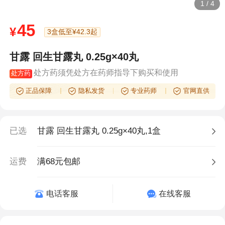
1
/
4
45
¥
3盒低至¥42.3起
甘露 回生甘露丸 0.25g×40丸
处方药须凭处方在药师指导下购买和使用
处方药
正品保障
隐私发货
专业药师
官网直供
已选
甘露 回生甘露丸 0.25g×40丸,1盒
运费
满68元包邮
电话客服
在线客服