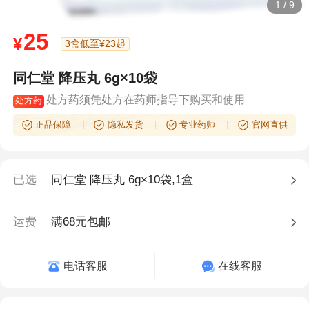
1
/
9
25
¥
3盒低至¥23起
同仁堂 降压丸 6g×10袋
处方药须凭处方在药师指导下购买和使用
处方药
正品保障
隐私发货
专业药师
官网直供
已选
同仁堂 降压丸 6g×10袋,1盒
运费
满68元包邮
电话客服
在线客服