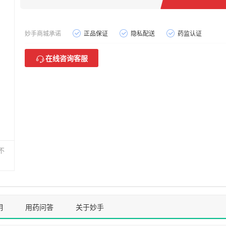
妙手商城承诺
正品保证
隐私配送
药监认证
在线咨询客服
不
明
用药问答
关于妙手