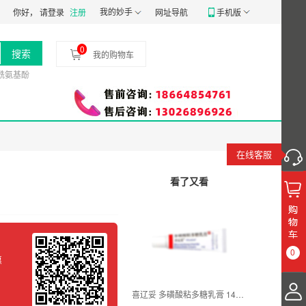
经营备20191807号
食品经营许可证：
我的妙手
JY14401030058197
药品经营质量管
你好，
请登录
注册
网址导航
手机版
0
搜索
我的购物车
酰氨基酚
在线客服
看了又看
0
惠
5
喜辽妥 多磺酸粘多糖乳膏 14g*1支