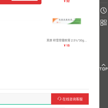
¥ 32
芙原 积雪苷霜软膏 2.5%*30g*1支
¥ 15
在线咨询客服