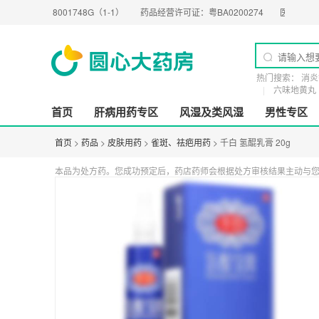
12018001748G（1-1）
药品经营许可证：
粤BA0200274
医疗器械经营许可
热门搜索：
消炎
六味地黄丸
首页
肝病用药专区
风湿及类风湿
男性专区
首页
>
药品
>
皮肤用药
>
雀斑、祛疤用药
> 千白 氢醌乳膏 20g
本品为处方药。您成功预定后，药店药师会根据处方审核结果主动与