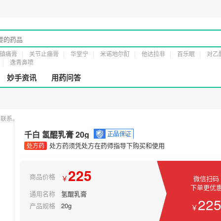
证：
粤橞食药监械经营许20161232号
第二类医疗器械经营备案凭证：
粤穗食药监械
镇痛膏
关节止痛膏
华堂宁
米诺地尔酊
他达拉非
百乐眠
对乙
逸青鼻喷
妙手资讯
用药问答
您联系。
千白 氢醌乳膏 20g
处方药须凭处方在药师指导下购买和使用
处方药
225
商品价格
￥
微信扫码
下单更优
通用名称
氢醌乳膏
22
产品规格
20g
￥