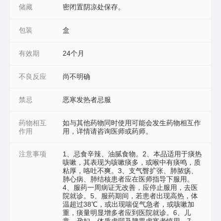
储藏
密闭置阴凉处保存。
包装
盒
有效期
24个月
不良反应
尚不明确
禁忌
恶寒发热者忌服
药物相互
如与其他药物同时使用可能会发生药物相互作
作用
用，详情请咨询医师或药师。
注意事项
1、忌食辛辣、油腻食物。2、本品适用于痰热
咳嗽，其表现为咳嗽痰多，或喉中有痰鸣，质
粘厚，咯吐不爽。3、支气瞥扩张、肺脓疡、
肺心病、肺结核患者应在医师指导下服用。
4、服药一周病证无改善，应停止服用，去医
院就诊。5、服药期间，若患者出现高热，体
温超过38℃，或出现喘促气急者，或咳嗽加
重，痰量明显增多者应到医院就诊。6、儿