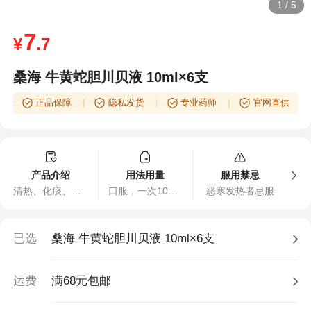
1
/
5
7
¥
.7
桑海 牛黄蛇胆川贝液 10ml×6支
正品保障
隐私发货
专业药师
官网直供
产品介绍
用法用量
服用禁忌
清热、化痰、止咳。用于外感咳嗽重的热痰咳嗽，燥痰咳嗽。
口服，一次10ml，一日3次，小儿酌减或遵医嘱。
恶寒发热者忌服
已选
桑海 牛黄蛇胆川贝液 10ml×6支
运费
满68元包邮