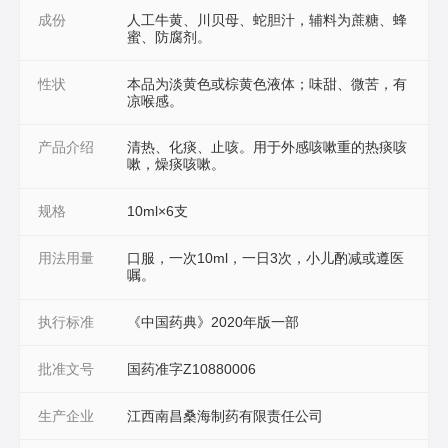
成份
人工牛黄、川贝母、蛇胆汁，辅料为蔗糖、蜂
蜜、防腐剂。
性状
本品为淡黄色或棕黄色液体；味甜、微苦，有
凉喉感。
产品介绍
清热、化痰、止咳。用于外感咳嗽重的热痰咳
嗽，燥痰咳嗽。
规格
10ml×6支
用法用量
口服，一次10ml，一日3次，小儿酌减或遵医
嘱。
执行标准
《中国药典》2020年版一部
批准文号
国药准字Z10880006
生产企业
江西南昌桑海制药有限责任公司