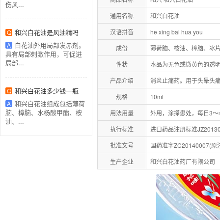
伤风...
通用名称
和兴白花油
和兴白花油是风油精吗
汉语拼音
he xing bai hua you
Q
白花油外用局部发赤剂。
A
成份
薄荷脑、桉油、樟脑、冰
具有局部刺激作用，可促进
局部...
性状
本品为无色或微黄色的透
产品介绍
消炎止痛药。用于头晕头
和兴白花油多少钱一瓶
Q
规格
10ml
和兴白花油组成包括薄荷
A
脑、樟脑、水杨酸甲酯、桉
用法用量
外用，涂搽患处，每日3～
油、...
执行标准
进口药品注册标准JZ20130
批准文号
国药准字ZC20140007(原
生产企业
和兴白花油药厂有限公司