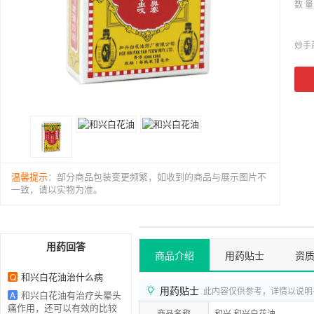
数 量
妙手
温馨提示
：部分商品包装变更频繁，如收到的商品与展示图片不
一致，请以实物为准。
用药回答
商品介绍
用药贴士
资
和兴白花油治什么病
Q
用药贴士
此内容仅供参考，详情以说明
和兴白花油有治疗头晕头
A
痛作用，还可以有效的比较
商品名称
和兴 和兴白花油