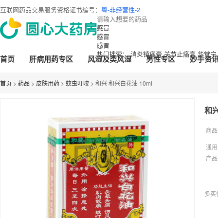
互联网药品交易服务资格证书编号：
粤-非经营性-2019-0218
营业执照：
S0
感冒
感冒
感冒
热门搜索：
消炎镇痛膏
关节止痛膏
华堂宁
首页
肝病用药专区
风湿及类风湿
男性专区
妙手资
首页
>
药品
>
皮肤用药
>
蚊虫叮咬
> 和兴 和兴白花油 10ml
和兴
商品
通用
产品
多买