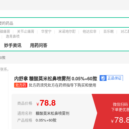
可证：
粤橞食药监械经营许20161232号
第二类医疗器械经营备案凭证：
粤穗食药监
镇痛膏
关节止痛膏
华堂宁
米诺地尔酊
他达拉非
百乐眠
对乙
逸青鼻喷
妙手资讯
用药问答
60揿
您联系。
内舒拿 糠酸莫米松鼻喷雾剂 0.05%×60揿
处方药须凭处方在药师指导下购买和使用
处方药
78.8
商品价格
￥
微信扫码
下单更优
通用名称
糠酸莫米松鼻喷雾剂
78.
产品规格
0.05%×60揿
￥