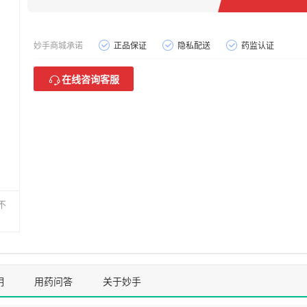
妙手商城承诺
正品保证
隐私配送
药监认证
在线咨询客服
不
明
用药问答
关于妙手