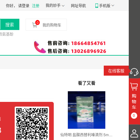
械经营备20191807号
我的妙手
食品经营许可证：
JY14401030058197
药品经营质
你好，
请登录
注册
网址导航
手机版
0
搜索
我的购物车
酰氨基酚
在线客服
看了又看
0
惠
8
仙特明 盐酸西替利嗪滴剂 5ml:50mg