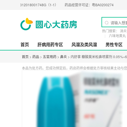
0312018001748G（1-1）
药品经营许可证：
粤BA0200274
医疗器械经营许
热门搜索：
消炎
六味地黄丸
首页
肝病用药专区
风湿及类风湿
男性专区
首页
>
药品
>
五官用药
>
鼻炎
> 内舒拿 糠酸莫米松鼻喷雾剂 0.05%×
本品为处方药。您成功预定后，药店药师会根据处方审核结果主动与