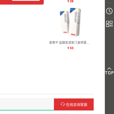
¥ 28
爱赛平 盐酸氮䓬斯汀鼻喷雾剂 10ml:10mg
¥ 53
在线咨询客服