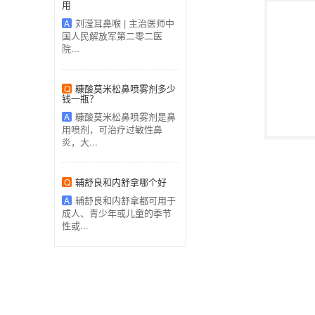
用
刘滢耳鼻喉 | 主治医师中
A
国人民解放军第二零二医
院...
糠酸莫米松鼻喷雾剂多少
Q
钱一瓶？
糠酸莫米松鼻喷雾剂是鼻
A
用喷剂，可治疗过敏性鼻
炎，大...
辅舒良和内舒拿哪个好
Q
辅舒良和内舒拿都可用于
A
成人、青少年或儿童的季节
性或...