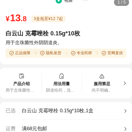
视频
1
/
5
13
¥
.8
3盒低至¥12.7起
白云山 克霉唑栓 0.15g*10枚
用于念珠菌性外阴阴道炎。
正品保障
隐私发货
专业药师
官网直供
产品介绍
用法用量
服用禁忌
用于念珠菌性外阴阴道炎。
阴道给药，洗净后将栓剂置于阴道深处。每晚1次，一次1粒。连续7日为一疗程。
尚不明确。
已选
白云山 克霉唑栓 0.15g*10枚,1盒
运费
满68元包邮