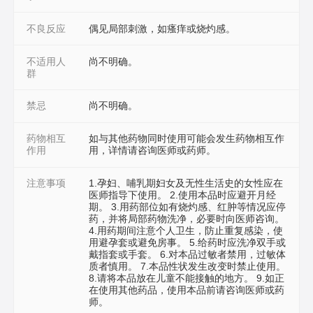
不良反应
偶见局部刺激，如瘙痒或烧灼感。
不适用人
尚不明确。
群
禁忌
尚不明确。
药物相互
如与其他药物同时使用可能会发生药物相互作
作用
用，详情请咨询医师或药师。
注意事项
1.孕妇、哺乳期妇女及无性生活史的女性应在
医师指导下使用。 2.使用本品时应避开月经
期。 3.用药部位如有烧灼感、红肿等情况应停
药，并将局部药物洗净，必要时向医师咨询。
4.用药期间注意个人卫生，防止重复感染，使
用避孕套或避免房事。 5.给药时应洗净双手或
戴指套或手套。 6.对本品过敏者禁用，过敏体
质者慎用。 7.本品性状发生改变时禁止使用。
8.请将本品放在儿童不能接触的地方。 9.如正
在使用其他药品，使用本品前请咨询医师或药
师。