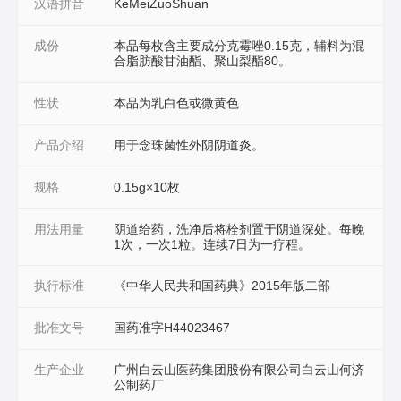
汉语拼音
KeMeiZuoShuan
成份
本品每枚含主要成分克霉唑0.15克，辅料为混
合脂肪酸甘油酯、聚山梨酯80。
性状
本品为乳白色或微黄色
产品介绍
用于念珠菌性外阴阴道炎。
规格
0.15g×10枚
用法用量
阴道给药，洗净后将栓剂置于阴道深处。每晚
1次，一次1粒。连续7日为一疗程。
执行标准
《中华人民共和国药典》2015年版二部
批准文号
国药准字H44023467
生产企业
广州白云山医药集团股份有限公司白云山何济
公制药厂