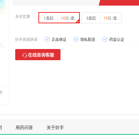
多买优惠
1盒起
15
元 /盒
3盒起
13
元 /盒
妙手商城承诺
正品保证
隐私配送
药监认证
在线咨询客服
不
明
用药问答
关于妙手