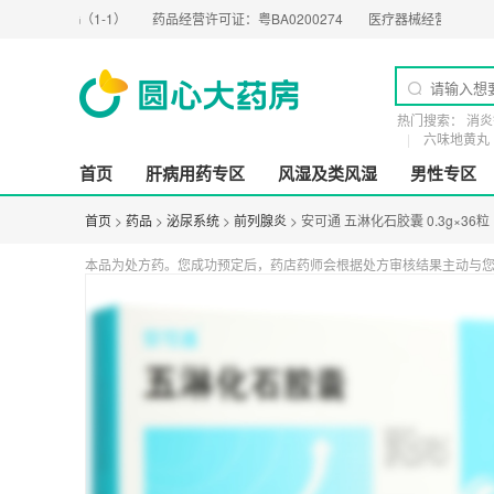
8G（1-1）
药品经营许可证：
粤BA0200274
医疗器械经营许可证：
粤橞食药监械
热门搜索：
消炎
六味地黄丸
首页
肝病用药专区
风湿及类风湿
男性专区
首页
>
药品
>
泌尿系统
>
前列腺炎
> 安可通 五淋化石胶囊 0.3g×36粒
本品为处方药。您成功预定后，药店药师会根据处方审核结果主动与