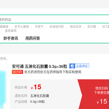
经营许20161232号
第二类医疗器械经营备案凭证：
粤穗食药监械经营备20191
镇痛膏
关节止痛膏
华堂宁
米诺地尔酊
他达拉非
百乐眠
对乙
逸青鼻喷
妙手资讯
用药问答
您联系。
安可通 五淋化石胶囊 0.3g×36粒
处方药须凭处方在药师指导下购买和使用
处方药
15
商品价格
￥
微信扫码
下单更优
通用名称
五淋化石胶囊
15
产品规格
0.3g×36粒
￥