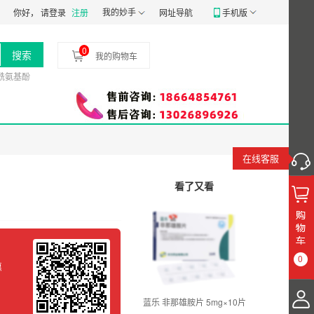
807号
食品经营许可证：
我的妙手
JY14401030058197
药品经营质量管理规范认证证
你好，
请登录
注册
网址导航
手机版
0
搜索
我的购物车
酰氨基酚
在线客服
看了又看
0
惠
蓝乐 非那雄胺片 5mg×10片