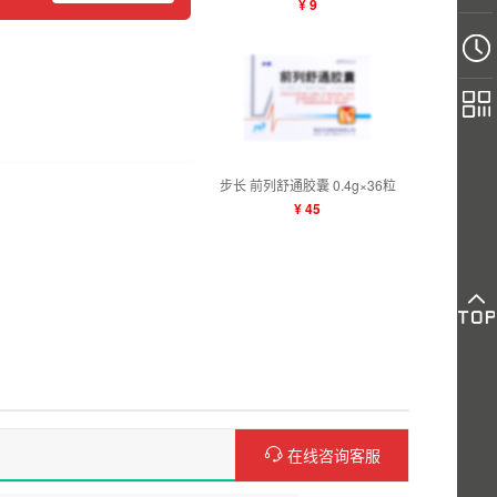
¥ 9
步长 前列舒通胶囊 0.4g×36粒
¥ 45
在线咨询客服