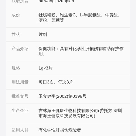
汉语拼音
haiwangjinzunpian
成份
牡蛎精粉、维生素C、L-半胱氨酸、牛黄酸、
淀粉、蔗糖等
性状
片剂
产品介绍
保健功能：具有对化学性肝损伤有辅助保护作
用。
规格
1g×3片
用法用量
每日3次、每次3片
批准文号
卫食健字(2002)第0396号
生产企业
吉林海王健康生物科技有限公司(委托方:深圳
市海王健康科技发展有限公司)
适用人群
有化学性肝损伤危险者