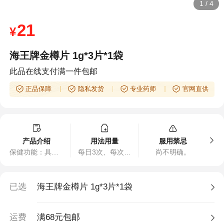
1
/
4
21
¥
海王牌金樽片 1g*3片*1袋
此品在线支付满一件包邮
正品保障
隐私发货
专业药师
官网直供
产品介绍
用法用量
服用禁忌
保健功能：具有对化学性肝损伤有辅助保护作用。
每日3次、每次3片
尚不明确。
已选
海王牌金樽片 1g*3片*1袋
运费
满68元包邮