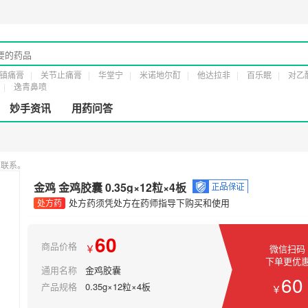
经营许20161232号
第二类医疗器械经营备案凭证：
粤穗食药监械经营备201918
镇痛膏
关节止痛膏
华堂宁
米诺地尔酊
他达拉非
百乐眠
对乙
逸青鼻喷
妙手资讯
用药问答
您联系。
金鸡 金鸡胶囊 0.35g×12粒×4板
处方药须凭处方在药师指导下购买和使用
处方药
60
商品价格
￥
微信扫码
下单更优
通用名称
金鸡胶囊
60
产品规格
0.35g×12粒×4板
￥