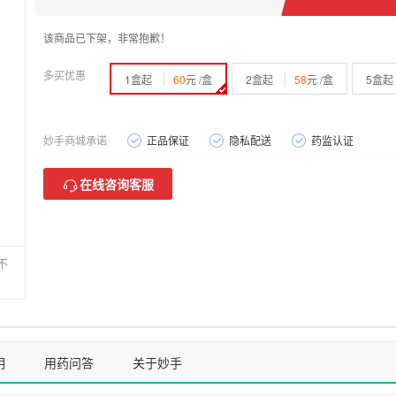
该商品已下架，非常抱歉！
多买优惠
1盒起
60
元 /盒
2盒起
58
元 /盒
5盒起
妙手商城承诺
正品保证
隐私配送
药监认证
在线咨询客服
不
明
用药问答
关于妙手