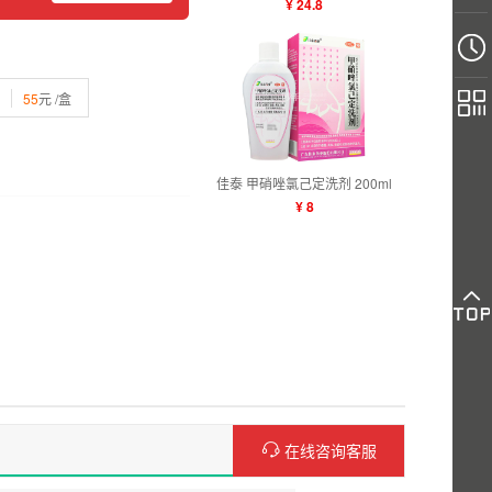
¥ 24.8
55
元 /盒
佳泰 甲硝唑氯己定洗剂 200ml
¥ 8
在线咨询客服