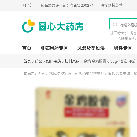
G（1-1）
药品经营许可证：
粤BA0200274
医疗器械经营许可证：
粤橞食药监械
热门搜索：
消炎
六味地黄丸
首页
肝病用药专区
风湿及类风湿
男性专区
首页
>
药品
>
妇科用药
>
妇科炎症
> 金鸡 金鸡胶囊 0.35g×12粒×4板
本品为处方药。您成功预定后，药店药师会根据处方审核结果主动与