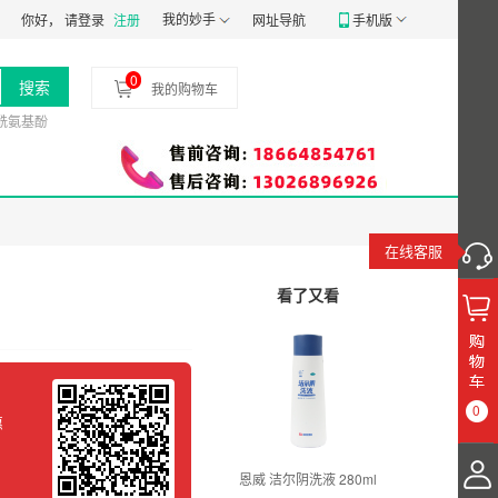
07号
食品经营许可证：
我的妙手
JY14401030058197
药品经营质量管理规范认证证
你好，
请登录
注册
网址导航
手机版
0
搜索
我的购物车
酰氨基酚
在线客服
看了又看
0
惠
恩威 洁尔阴洗液 280ml