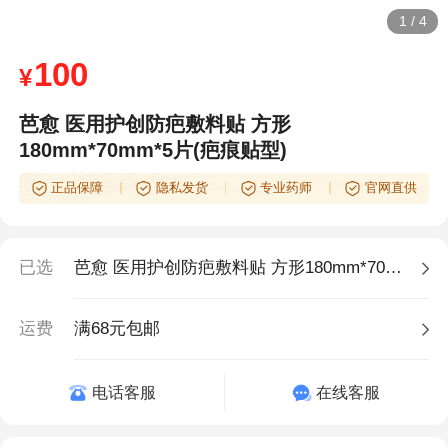
1
/
4
100
¥
芭愈 医用护创防疤敷料贴 方形
180mm*70mm*5片(疤痕贴型)
正品保障
隐私发货
专业药师
官网直供
已选
芭愈 医用护创防疤敷料贴 方形180mm*70mm*5片(疤痕贴型)
运费
满68元包邮
电话客服
在线客服