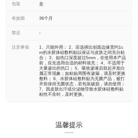
包装
盒
有效期
36个月
禁忌
-
注意事项
1、只能外用； 2、应选择比创面边缘宽约1c
m的水胶体硅数料贴以保证与皮肤之间充分粘
合； 3、如伤口深度超过5mm，在使用本产品
前，应先选用合适的材料填充； 4、不适用于
大量渗出的伤口； 5、吸收渗液后鼓起并发白
属正常现象；如粘贴周围有渗漏，请及时更换
敷料； 6、水胶体硅敷料贴为无菌产品，被打
开前保持无菌状态，若包装破损，请勿使用；
7、因皮肤出汗或分泌物导致水胶体硅敷料贴
粘性不良时，及时更换。
温馨提示