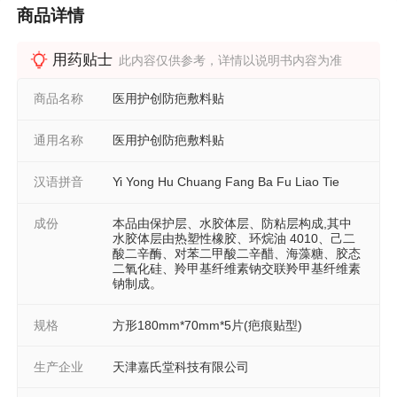
商品详情
用药贴士
此内容仅供参考，详情以说明书内容为准
商品名称
医用护创防疤敷料贴
通用名称
医用护创防疤敷料贴
汉语拼音
Yi Yong Hu Chuang Fang Ba Fu Liao Tie
成份
本品由保护层、水胶体层、防粘层构成,其中
水胶体层由热塑性橡胶、环烷油 4010、己二
酸二辛酶、对苯二甲酸二辛醋、海藻糖、胶态
二氧化硅、羚甲基纤维素钠交联羚甲基纤维素
钠制成。
规格
方形180mm*70mm*5片(疤痕贴型)
生产企业
天津嘉氏堂科技有限公司