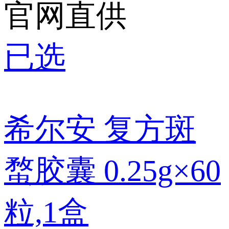
官网直供
已选
希尔安 复方斑
蝥胶囊 0.25g×60
粒,1盒