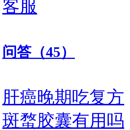
客服
问答（45）
肝癌晚期吃复方
斑蝥胶囊有用吗