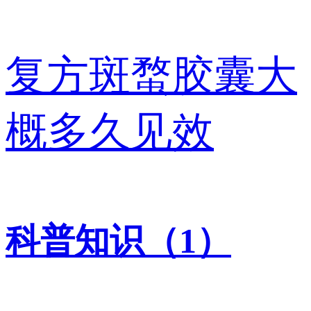
复方斑蝥胶囊大
概多久见效
科普知识（1）