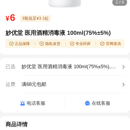
1
/
4
6
¥
3瓶低至¥3.3起
妙优堂 医用酒精消毒液 100ml(75%±5%)
正品保障
隐私发货
专业药师
官网直供
已选
妙优堂 医用酒精消毒液 100ml(75%±5%),1瓶
运费
满68元包邮
电话客服
在线客服
商品详情