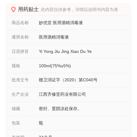
用药贴士
此内容仅供参考，详情以说明书内容为准
商品名称
妙优堂 医用酒精消毒液
通用名称
医用酒精消毒液
汉语拼音
Yi Yong Jiu Jing Xiao Du Ye
规格
100ml(75%±5%)
批准文号
赣卫消证字（2020）第C040号
生产企业
江西齐修堂药业有限公司
储藏
密封、置阴凉处保存。
包装
瓶