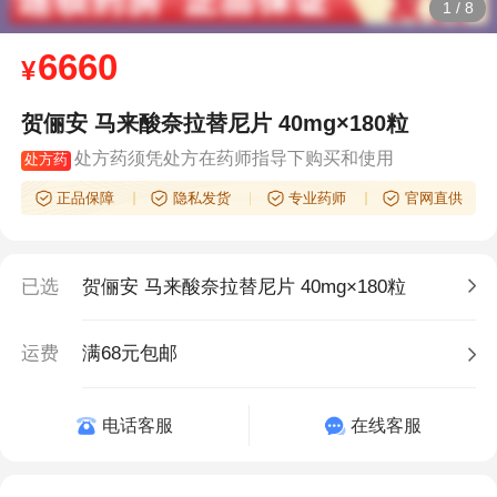
1
/
8
6660
¥
贺俪安 马来酸奈拉替尼片 40mg×180粒
处方药须凭处方在药师指导下购买和使用
处方药
正品保障
隐私发货
专业药师
官网直供
已选
贺俪安 马来酸奈拉替尼片 40mg×180粒
运费
满68元包邮
电话客服
在线客服