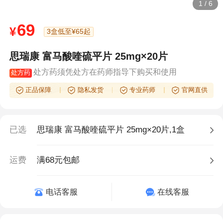
1
/
6
69
¥
3盒低至¥65起
思瑞康 富马酸喹硫平片 25mg×20片
处方药须凭处方在药师指导下购买和使用
处方药
正品保障
隐私发货
专业药师
官网直供
已选
思瑞康 富马酸喹硫平片 25mg×20片,1盒
运费
满68元包邮
电话客服
在线客服