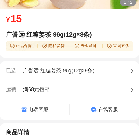
1
/
2
15
¥
广誉远 红糖姜茶 96g(12g×8条)
正品保障
隐私发货
专业药师
官网直供
已选
广誉远 红糖姜茶 96g(12g×8条)
运费
满68元包邮
电话客服
在线客服
商品详情