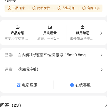
正品保障
隐私发货
专业药师
官网直供
产品介绍
用法用量
服用禁忌
主要治疗初期老年性白内障、轻度糖尿病性白内障或并发性白内障等。
滴眼。一次1～2滴，一日3～4次。
眼外伤及严重感染时，暂不使用，或遵医嘱。
已选
白内停 吡诺克辛钠滴眼液 15ml:0.8mg
运费
满68元包邮
电话客服
在线客服
问答（23）