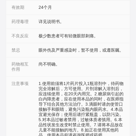
有效期
24个月
药理毒理
详见说明书。
不良反应
极少数患者可有轻微眼部刺痛。
禁忌
眼外伤及严重感染时，暂不使用，或遵医嘱。
药物相互
尚不明确。
作用
注意事项
1.使用前须将1片药片投入1瓶溶剂中，待药物
完全溶解后，方可使用。片剂溶解入溶剂后，
应连续使用，在20天内用完。2.糖尿病引起的
白内障患者，应在使用本品的同时，在医师指
导下结合其他方法治疗。3.滴眼时请勿使管口
接触手和眼睛，避免污染瓶内眼药水。4.本品
宜避光保存；使用后请拧紧瓶盖，以防污染。
5.对本品过敏者禁用，过敏体质者慎用。6.本
品性状发生改变时禁止使用。7.请将本品放在
儿童不能接触的地方。8.如正在使用其他药
品，使用本品前请咨询医师或药师。