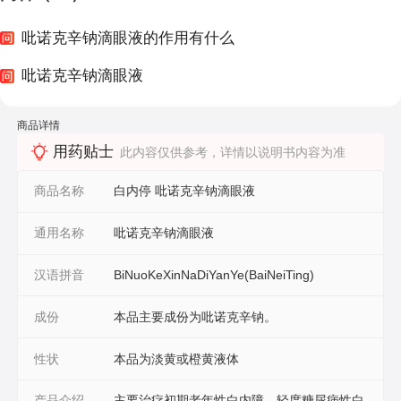
吡诺克辛钠滴眼液的作用有什么
吡诺克辛钠滴眼液
商品详情
用药贴士
此内容仅供参考，详情以说明书内容为准
商品名称
白内停 吡诺克辛钠滴眼液
通用名称
吡诺克辛钠滴眼液
汉语拼音
BiNuoKeXinNaDiYanYe(BaiNeiTing)
成份
本品主要成份为吡诺克辛钠。
性状
本品为淡黄或橙黄液体
产品介绍
主要治疗初期老年性白内障、轻度糖尿病性白