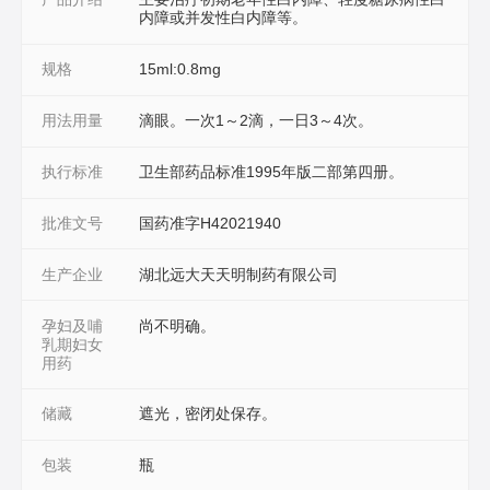
内障或并发性白内障等。
规格
15ml:0.8mg
用法用量
滴眼。一次1～2滴，一日3～4次。
执行标准
卫生部药品标准1995年版二部第四册。
批准文号
国药准字H42021940
生产企业
湖北远大天天明制药有限公司
孕妇及哺
尚不明确。
乳期妇女
用药
储藏
遮光，密闭处保存。
包装
瓶