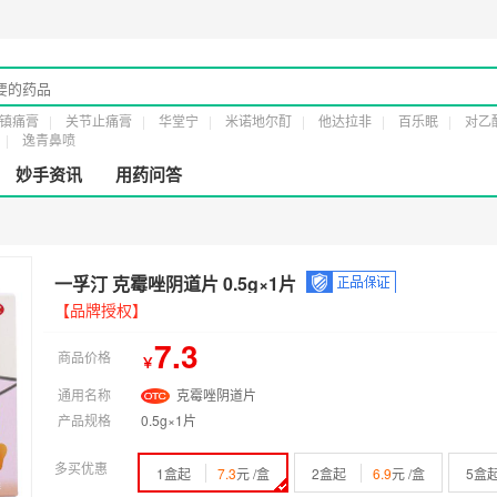
械经营许可证：
粤橞食药监械经营许20161232号
第二类医疗器械经营备案凭证：
镇痛膏
关节止痛膏
华堂宁
米诺地尔酊
他达拉非
百乐眠
对乙
逸青鼻喷
妙手资讯
用药问答
一孚汀 克霉唑阴道片 0.5g×1片
【品牌授权】
7.3
商品价格
￥
通用名称
克霉唑阴道片
产品规格
0.5g×1片
多买优惠
1盒起
7.3
元 /盒
2盒起
6.9
元 /盒
5盒