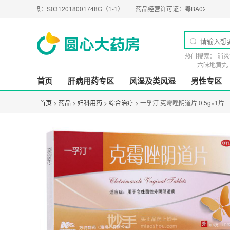
执照：
S0312018001748G（1-1）
药品经营许可证：
粤BA0200274
医疗器
热门搜索：
消炎
六味地黄丸
首页
肝病用药专区
风湿及类风湿
男性专区
首页
>
药品
>
妇科用药
>
综合治疗
> 一孚汀 克霉唑阴道片 0.5g×1片