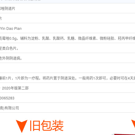
霉唑阴道片
片
 Yin Dao Pian
克霉唑0.5g。辅料为淀粉、乳酸、乳酸钙、乳糖、微晶纤维素、微粉硅胶、羟丙甲纤
至类白色片。
性外阴阴道病。
睡前1片，1片即为一疗程。将药片置于阴道深处。一般用药1次即可，必要时可在4天
2020年版第二部
065283
南)有限公司