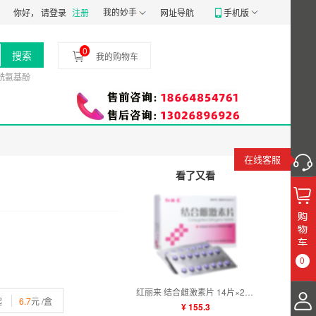
粤穗食药监械经营备20191807号
我的妙手
食品经营许可证：
JY14401030058197
药品
你好，
请登录
注册
网址导航
手机版
0
搜索
我的购物车
酰氨基酚
在线客服
看了又看
0
红丽来 结合雌激素片 14片×2板(1g:0.625mg)
起
6.7
元 /盒
¥ 155.3