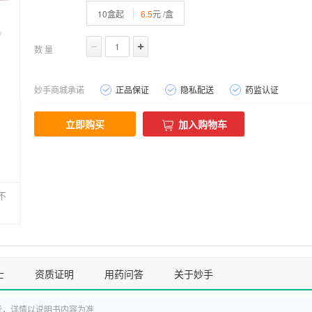
10盒起
6.5
元 /盒
数 量
妙手商城承诺
正品保证
隐私配送
药监认证
立即购买
加入购物车
不
士
资质证明
用药问答
关于妙手
考，详情以说明书内容为准