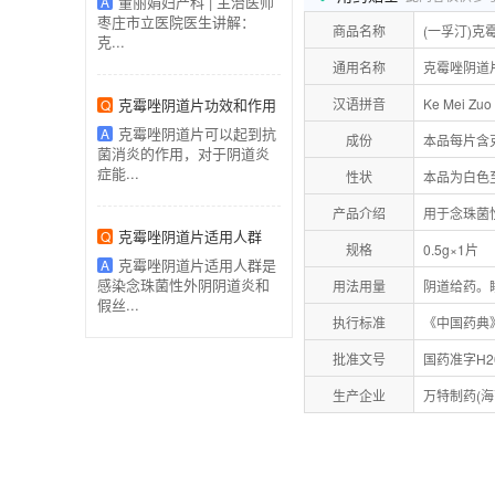
董丽娟妇产科 | 主治医师
A
枣庄市立医院医生讲解：
商品名称
(一孚汀)克
克...
通用名称
克霉唑阴道
克霉唑阴道片功效和作用
汉语拼音
Ke Mei Zuo
Q
克霉唑阴道片可以起到抗
A
成份
本品每片含
菌消炎的作用，对于阴道炎
症能...
性状
本品为白色
产品介绍
用于念珠菌
克霉唑阴道片适用人群
Q
规格
0.5g×1片
克霉唑阴道片适用人群是
A
感染念珠菌性外阴阴道炎和
用法用量
阴道给药。
假丝...
执行标准
《中国药典》
批准文号
国药准字H20
生产企业
万特制药(海