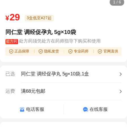
1
/
6
29
¥
3盒低至¥27起
同仁堂 调经促孕丸 5g×10袋
处方药须凭处方在药师指导下购买和使用
处方药
正品保障
隐私发货
专业药师
官网直供
已选
同仁堂 调经促孕丸 5g×10袋,1盒
运费
满68元包邮
电话客服
在线客服