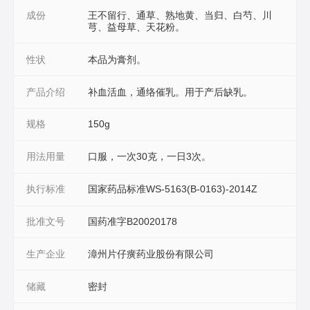
成份
王不留行、通草、熟地黄、当归、白芍、川
芎、益母草、天花粉。
性状
本品为膏剂。
产品介绍
补血活血，通络催乳。用于产后缺乳。
规格
150g
用法用量
口服，一次30克，一日3次。
执行标准
国家药品标准WS-5163(B-0163)-2014Z
批准文号
国药准字B20020178
生产企业
漳州片仔癀药业股份有限公司
储藏
密封