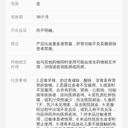
包装
盒
有效期
36个月
不良反应
尚不明确。
禁忌
产后出血量多者禁服，肝肾功能不良及糖尿病
患者禁服。
药物相互
如与其他药物同时使用可能会发生药物相互作
作用
用，详情请咨询医师或药师。
注意事项
1.忌食辛辣、勿过食咸味、酸味，宜食富有营
养的食物。2.恶露过多者不宜服用。3.感冒时
不宜服用。合并有肝病、肾病、心脏病、结核
病等疾病者，应向医师咨询。4.若乳房红肿热
痛，或乳汁突然减少，应去医院就诊。5.服药
7天，乳汁未见增多，应去医院就诊。6.若服
药过程中出现不良反应，或乳儿有不良反应，
均应停药并向医师咨询。7.对本品过敏者禁
用，过敏体质者慎用。8.本品性状发生改变时
禁止使用。9.请将本品放在儿童不能接触的地