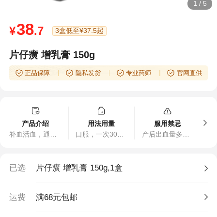
1
/
5
38
¥
.7
3盒低至¥37.5起
片仔癀 增乳膏 150g
正品保障
隐私发货
专业药师
官网直供
产品介绍
用法用量
服用禁忌
补血活血，通络催乳。用于产后缺乳。
口服，一次30克，一日3次。
产后出血量多者禁服，肝肾功能不良及糖尿病患者禁服。
已选
片仔癀 增乳膏 150g,1盒
运费
满68元包邮