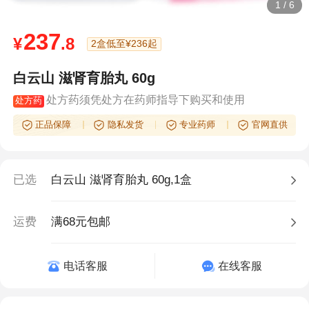
1
/
6
237
¥
.8
2盒低至¥236起
白云山 滋肾育胎丸 60g
处方药须凭处方在药师指导下购买和使用
处方药
正品保障
隐私发货
专业药师
官网直供
已选
白云山 滋肾育胎丸 60g,1盒
运费
满68元包邮
电话客服
在线客服