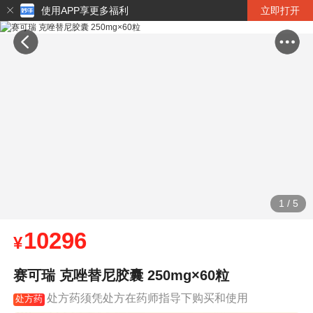
使用APP享更多福利
立即打开
1
/
5
10296
¥
赛可瑞 克唑替尼胶囊 250mg×60粒
处方药须凭处方在药师指导下购买和使用
处方药