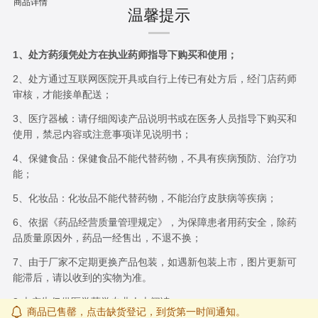
商品详情
温馨提示
1、处方药须凭处方在执业药师指导下购买和使用；
2、处方通过互联网医院开具或自行上传已有处方后，经门店药师
审核，才能接单配送；
3、医疗器械：请仔细阅读产品说明书或在医务人员指导下购买和
使用，禁忌内容或注意事项详见说明书；
4、保健食品：保健食品不能代替药物，不具有疾病预防、治疗功
能；
5、化妆品：化妆品不能代替药物，不能治疗皮肤病等疾病；
6、依据《药品经营质量管理规定》，为保障患者用药安全，除药
品质量原因外，药品一经售出，不退不换；
7、由于厂家不定期更换产品包装，如遇新包装上市，图片更新可
能滞后，请以收到的实物为准。
8.本广告仅供医学药学专业人士阅读
商品已售罄，点击缺货登记，到货第一时间通知。