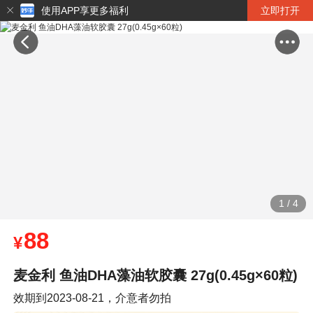
使用APP享更多福利
立即打开
1
/
4
88
¥
麦金利 鱼油DHA藻油软胶囊 27g(0.45g×60粒)
效期到2023-08-21，介意者勿拍