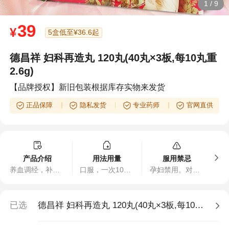
1
/
9
39
¥
5盒低至¥36.6起
德昌祥 妇科再造丸 120丸(40丸×3板,每10丸重
2.6g)
【品牌授权】新旧包装根据库存实物来发货
正品保障
隐私发货
专业药师
官网直供
产品介绍
用法用量
服用禁忌
养血调经，补益肝肾，暖宫止痛。用于月经先后不定期，带经日久，痛经，带下。
口服，一次10丸，一日2次，一个月经周期为一疗程，经前一周开始服用。
孕妇禁用。对本品过敏者禁用，过敏体质者慎用。
已选
德昌祥 妇科再造丸 120丸(40丸×3板,每10丸重2.6g),1盒