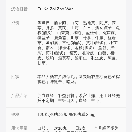
汉语拼音
Fu Ke Zai Zao Wan
成份
酒当归、醋香附、白芍、熟地黄、阿胶、茯
苓、党参、黄芪、山药、白术、酒女贞子、龟
板(醋炙)、山茱萸、续断、盐杜仲、肉苁蓉、
覆盆子、鹿角霜、川芎、丹参、牛膝、益母
草、延胡索、三七(油酥)、艾叶(醋炙)、小茴
香、藁木、海螵蛸、地榆(酒炙)、益智、泽
泻、荷叶(醋炙)、秦艽、地骨皮、白薇、椿
皮、琥珀、酒黄芩、酸枣仁、制远志、陈皮、
甘草。
性状
本品为糖衣片浓缩丸，除去糖衣显棕黄色至棕
褐色；味微苦、略麻。
产品介绍
养血调经，补益肝肾，暖宫止痛。用于月经先
后不定期，带经日久，痛经，带下。
规格
120丸(40丸×3板,每10丸重2.6g)
用法用量
口服，一次10丸，一日2次，一个月经周期为