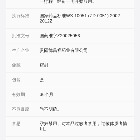
一疗程，经前一周开始服用。
执行标准
国家药品标准WS-10051 (ZD-0051) 2002-
2012Z
批准文号
国药准字Z20025056
生产企业
贵阳德昌祥药业有限公司
储藏
密封
包装
盒
有效期
36个月
不良反应
尚不明确。
禁忌
孕妇禁用。对本品过敏者禁用，过敏体质者慎
用。