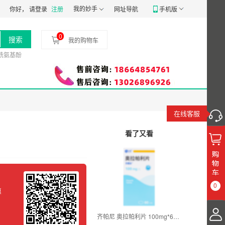
监械经营备20191807号
我的妙手
食品经营许可证：
JY14401030058197
药品经营质
你好，
请登录
注册
网址导航
手机版
0
搜索
我的购物车
酰氨基酚
在线客服
看了又看
0
惠
8
齐帕尼 奥拉帕利片 100mg*60片*1瓶