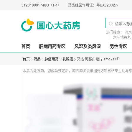
S0312018001748G（1-1）
药品经营许可证：
粤BA0200274
医疗器械经营许
热门搜索：
消炎
六味地黄丸
首页
肝病用药专区
风湿及类风湿
男性专区
首页
>
药品
>
肿瘤用药
>
乳腺癌
> 艾达 阿那曲唑片 1mg×14片
本品为处方药。您成功预定后，药店药师会根据处方审核结果主动与