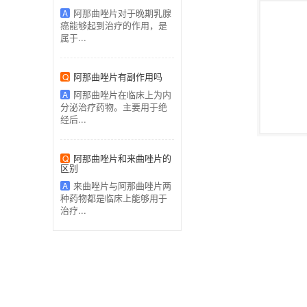
阿那曲唑片对于晚期乳腺
A
癌能够起到治疗的作用，是
属于...
阿那曲唑片有副作用吗
Q
阿那曲唑片在临床上为内
A
分泌治疗药物。主要用于绝
经后...
阿那曲唑片和来曲唑片的
Q
区别
来曲唑片与阿那曲唑片两
A
种药物都是临床上能够用于
治疗...