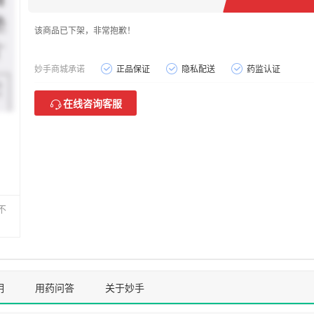
该商品已下架，非常抱歉！
妙手商城承诺
正品保证
隐私配送
药监认证
在线咨询客服
不
明
用药问答
关于妙手