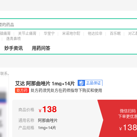
可证：
粤橞食药监械经营许20161232号
第二类医疗器械经营备案凭证：
粤穗食药
镇痛膏
关节止痛膏
华堂宁
米诺地尔酊
他达拉非
百乐眠
对乙
逸青鼻喷
妙手资讯
用药问答
您联系。
艾达 阿那曲唑片 1mg×14片
处方药须凭处方在药师指导下购买和使用
处方药
138
商品价格
￥
微信扫码
下单更优
通用名称
阿那曲唑片
13
产品规格
1mg×14片
￥