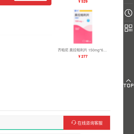
¥ 529
齐帕尼 奥拉帕利片 150mg*60片
¥ 277
在线咨询客服