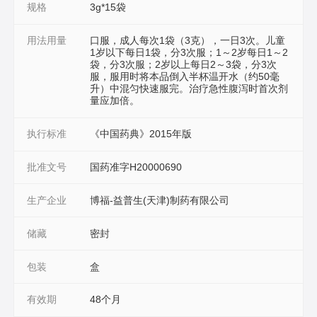
规格
3g*15袋
用法用量
口服，成人每次1袋（3克），一日3次。儿童
1岁以下每日1袋，分3次服；1～2岁每日1～2
袋，分3次服；2岁以上每日2～3袋，分3次
服，服用时将本品倒入半杯温开水（约50毫
升）中混匀快速服完。治疗急性腹泻时首次剂
量应加倍。
执行标准
《中国药典》2015年版
批准文号
国药准字H20000690
生产企业
博福-益普生(天津)制药有限公司
储藏
密封
包装
盒
有效期
48个月