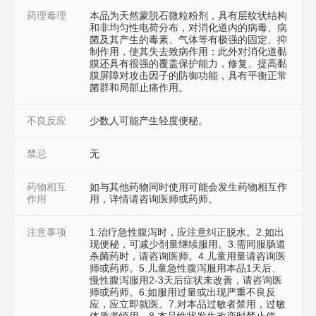
药理毒理
本品为天然蒙脱石微粒粉剂，具有层纹状结构
和非均匀性电荷分布，对消化道内的病毒、病
菌及其产生的毒素、气体等有极强的固定、抑
制作用，使其失去致病作用；此外对消化道黏
膜还具有很强的覆盖保护能力，修复、提高黏
膜屏障对攻击因子的防御功能，具有平衡正常
菌群和局部止痛作用。
不良反应
少数人可能产生轻度便秘。
禁忌
无
药物相互
如与其他药物同时使用可能会发生药物相互作
作用
用，详情请咨询医师或药师。
注意事项
1.治疗急性腹泻时，应注意纠正脱水。2.如出
现便秘，可减少剂量继续服用。3.需同服肠道
杀菌药时，请咨询医师。4.儿童用量请咨询医
师或药师。5.儿童急性腹泻服用本品1天后、
慢性腹泻服用2-3天后症状未改善，请咨询医
师或药师。6.如服用过量或出现严重不良反
应，应立即就医。7.对本品过敏者禁用，过敏
体质者慎用。8.本品性状发生改变时禁止使