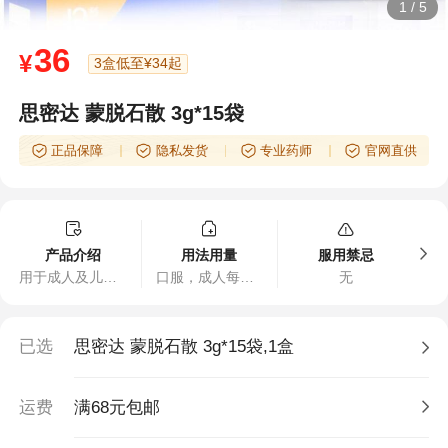
1
/
5
36
¥
3盒低至¥34起
思密达 蒙脱石散 3g*15袋
正品保障
隐私发货
专业药师
官网直供
产品介绍
用法用量
服用禁忌
用于成人及儿童急、慢性腹泻。
口服，成人每次1袋（3克），一日3次。儿童1岁以下每日1袋，分3次服；1～2岁每日1～2袋，分3次服；2岁以上每日2～3袋，分3次服，服用时将本品倒入半杯温开水（约50毫升）中混匀快速服完。治疗急性腹泻时首次剂量应加倍。
无
已选
思密达 蒙脱石散 3g*15袋,1盒
运费
满68元包邮