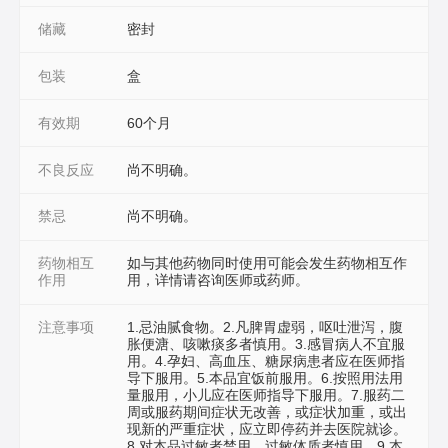
储藏
密封
包装
盒
有效期
60个月
不良反应
尚不明确。
禁忌
尚不明确。
药物相互
如与其他药物同时使用可能会发生药物相互作
作用
用，详情请咨询医师或药师。
注意事项
1.忌油腻食物。2.凡脾胃虚弱，呕吐泄泻，腹
胀便溏、咳嗽痰多者慎用。3.感冒病人不宜服
用。4.孕妇、高血压、糖尿病患者应在医师指
导下服用。5.本品宜饭前服用。6.按照用法用
量服用，小儿应在医师指导下服用。7.服药二
周或服药期间症状无改善，或症状加重，或出
现新的严重症状，应立即停药并去医院就诊。
8.对本品过敏者禁用，过敏体质者慎用。9.本