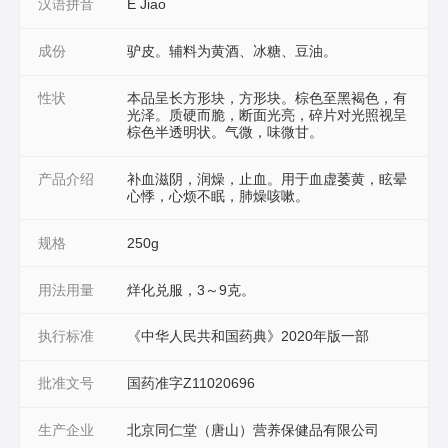
汉语拼音
E Jiao
成份
驴皮。辅料为黄酒、冰糖、豆油。
性状
本品呈长方形块，方形块。棕色至黑褐色，有
光泽。质硬而脆，断面光亮，碎片对光照视呈
棕色半透明状。气微，味微甘。
产品介绍
补血滋阴，润燥，止血。用于血虚萎黄，眩晕
心悸，心烦不眠，肺燥咳嗽。
规格
250g
用法用量
烊化兑服，3～9克。
执行标准
《中华人民共和国药典》2020年版一部
批准文号
国药准字Z11020696
生产企业
北京同仁堂（唐山）营养保健品有限公司