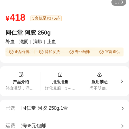
1
/
3
418
¥
3盒低至¥375起
同仁堂 阿胶 250g
补血｜滋阴｜润肺｜止血
正品保障
隐私发货
专业药师
官网直供
产品介绍
用法用量
服用禁忌
补血滋阴，润燥，止血。用于血虚萎黄，眩晕心悸，心烦不眠，肺燥咳嗽。
烊化兑服，3～9克。
尚不明确。
已选
同仁堂 阿胶 250g,1盒
运费
满68元包邮