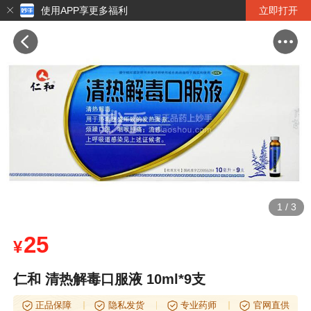
使用APP享更多福利
立即打开
1
/
3
25
¥
仁和 清热解毒口服液 10ml*9支
正品保障
隐私发货
专业药师
官网直供