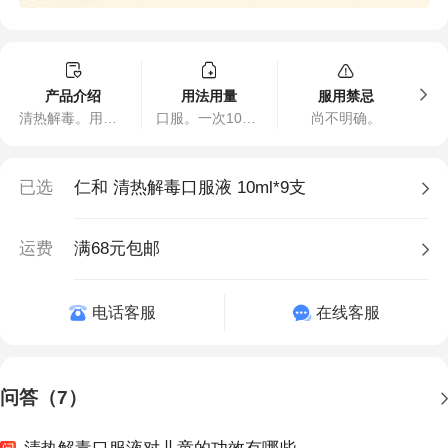
产品介绍
用法用量
服用禁忌
清热解毒。用于热毒壅盛所致的发热面赤、烦躁口渴、咽喉肿痛；流感、上呼吸道感染见上述证候者
口服。一次10～20毫升，一日3次，儿童酌减；或遵医嘱。
尚不明确。
已选
仁和 清热解毒口服液 10ml*9支
运费
满68元包邮
电话客服
在线客服
问答（7）