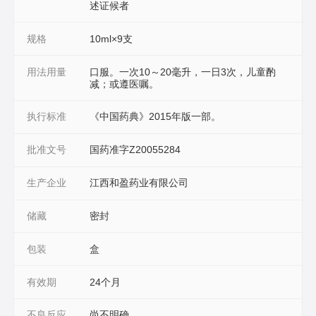
述证候者
规格
10ml×9支
用法用量
口服。一次10～20毫升，一日3次，儿童酌
减；或遵医嘱。
执行标准
《中国药典》2015年版一部。
批准文号
国药准字Z20055284
生产企业
江西和盈药业有限公司
储藏
密封
包装
盒
有效期
24个月
不良反应
尚不明确。