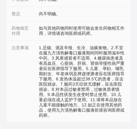
禁忌
尚不明确。
药物相互
如与其他药物同时使用可能会发生药物相互作
作用
用，详情请咨询医师或药师。
注意事项
1.忌烟、酒及辛辣、生冷、油腻食物。2.不宜
在服九方清热解毒口服液期间同时服用滋补性
中药。3.风寒感冒者不适用。4.糖尿病患者及
有高血压、心脏病、肝病、肾病等慢性病严重
者应在医师指导下服用。5.儿童、孕妇、哺乳
期妇女、年老体弱及脾虚便溏者应在医师指导
下服用。6.发热体温超过38.5℃的患者，应去
医院就诊。7.服药3天症状无缓解，应去医院
就诊。8.对本品过敏者禁用，过敏体质者慎
用。9.本品性状发生改变时禁止使用。10.儿
童必须在成人监护下使用。11.请将本品放在
儿童不能接触的地方。12.如正在使用其他药
品，使用九方清热解毒口服液前请咨询医师或
药师。