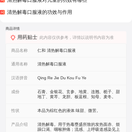
清热解毒口服液对儿童的功效有哪些
清热解毒口服液的功效与作用
商品详情
用药贴士
此内容仅供参考，详情以说明书内容为准
商品名称
仁和 清热解毒口服液
通用名称
清热解毒口服液
汉语拼音
Qing Re Jie Du Kou Fu Ye
成份
石膏、金银花、玄参、地黄、连翘、栀子、甜
地丁、黄芩、龙胆、板蓝根、知母、麦冬。
性状
本品为棕红色的液体:味甜、微苦。
产品介绍
清热解毒。用于热毒壅盛所致的发热面赤、烦
躁口渴、咽喉肿痛；流感、上呼吸道感染见上