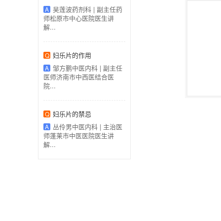
吴莲波药剂科 | 副主任药
A
师松原市中心医院医生讲
解...
妇乐片的作用
Q
邹方鹏中医内科 | 副主任
A
医师济南市中西医结合医
院...
妇乐片的禁忌
Q
丛伶男中医内科 | 主治医
A
师蓬莱市中医医院医生讲
解...