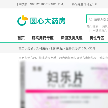
营业执照：
S0312018001748G（1-1）
药品经营许可证：
粤BA0200274
医
热门搜索：
消炎
六味地黄丸
首页
肝病用药专区
风湿及类风湿
男性专区
首页
>
药品
>
妇科用药
>
妇科炎症
> 金爵 妇乐片 0.5g×30片
本品为处方药。您成功预定后，药店药师会根据处方审核结果主动与