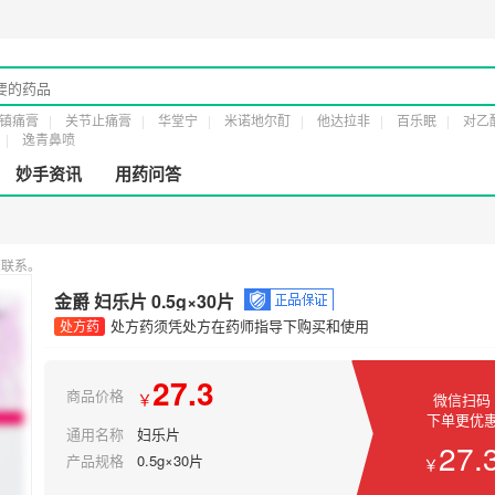
疗器械经营许可证：
粤橞食药监械经营许20161232号
第二类医疗器械经营备案凭
镇痛膏
关节止痛膏
华堂宁
米诺地尔酊
他达拉非
百乐眠
对乙
逸青鼻喷
妙手资讯
用药问答
您联系。
金爵 妇乐片 0.5g×30片
处方药须凭处方在药师指导下购买和使用
处方药
27.3
商品价格
￥
微信扫码
下单更优
通用名称
妇乐片
27.
产品规格
0.5g×30片
￥