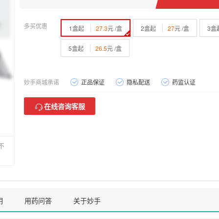
多买优惠
1盒起
27.3
元 /盒
2盒起
27
元 /盒
3盒
5盒起
26.5
元 /盒
妙手商城承诺
正品保证
隐私配送
药监认证
在线咨询客服
不
明
用药问答
关于妙手