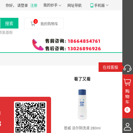
证：
粤穗食药监械经营备20191807号
我的妙手
食品经营许可证：
JY14401030058197
你好，
请登录
注册
网址导航
手机版
0
搜索
我的购物车
酰氨基酚
在线客服
看了又看
0
惠
3
恩威 洁尔阴洗液 280ml