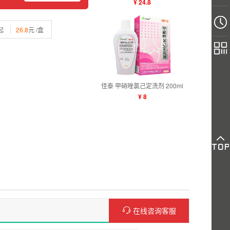
¥ 24.8
起
26.8
元 /盒
佳泰 甲硝唑氯己定洗剂 200ml
¥ 8
在线咨询客服