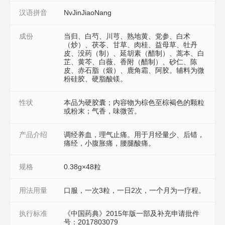
汉语拼音
NvJinJiaoNang
成份
当归、白芍、川芎、熟地黄、党参、白术
（炒）、茯苓、甘草、肉桂、益母草、牡丹
皮、没药（制）、延胡素（醋制）、蒿本、白
芷、黄芩、白薇、香附（醋制）、砂仁、陈
皮、赤石脂（煅）、鹿角霜、阿胶。辅料为微
粉硅胶、硬脂酸镁。
性状
本品为硬胶囊；内容物为棕色至棕褐色的颗粒
或粉末；气香，味微苦。
产品介绍
调经养血，理气止痛。用于月经量少、后错，
痛经，小腹胀痛，腰腿酸痛。
规格
0.38g×48粒
用法用量
口服，一次3粒，一日2次，一个月为一疗程。
执行标准
《中国药典》2015年版一部及补充申请批件
号：2017803079