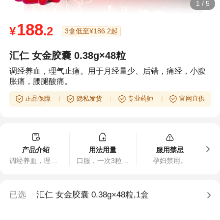
1
/
5
188
¥
.2
3盒低至¥186.2起
汇仁 女金胶囊 0.38g×48粒
调经养血，理气止痛。用于月经量少、后错，痛经，小腹
胀痛，腰腿酸痛。
正品保障
隐私发货
专业药师
官网直供
产品介绍
用法用量
服用禁忌
调经养血，理气止痛。用于月经量少、后错，痛经，小腹胀痛，腰腿酸痛。
口服，一次3粒，一日2次，一个月为一疗程。
孕妇禁用。
已选
汇仁 女金胶囊 0.38g×48粒,1盒