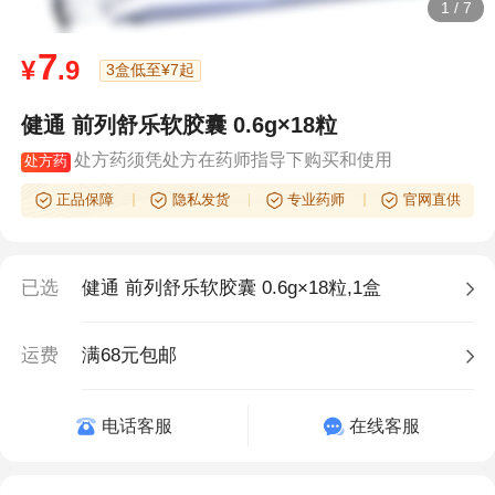
1
/
7
7
¥
.9
3盒低至¥7起
健通 前列舒乐软胶囊 0.6g×18粒
处方药须凭处方在药师指导下购买和使用
处方药
正品保障
隐私发货
专业药师
官网直供
已选
健通 前列舒乐软胶囊 0.6g×18粒,1盒
运费
满68元包邮
电话客服
在线客服