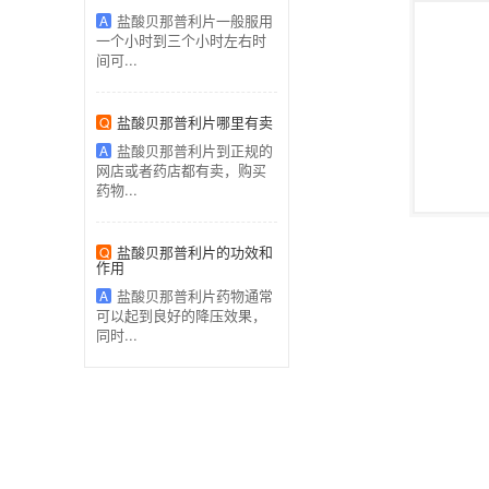
盐酸贝那普利片一般服用
A
一个小时到三个小时左右时
间可...
盐酸贝那普利片哪里有卖
Q
盐酸贝那普利片到正规的
A
网店或者药店都有卖，购买
药物...
盐酸贝那普利片的功效和
Q
作用
盐酸贝那普利片药物通常
A
可以起到良好的降压效果，
同时...