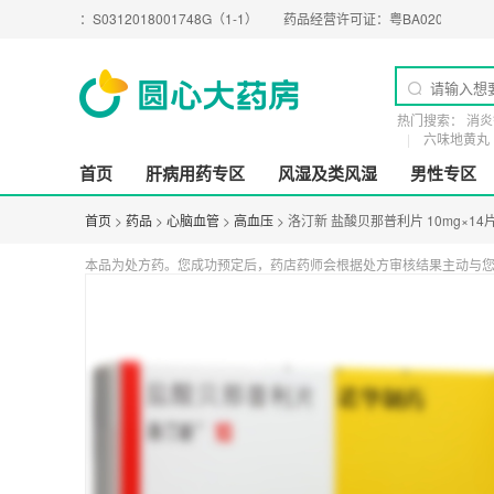
执照：
S0312018001748G（1-1）
药品经营许可证：
粤BA0200274
医疗器
热门搜索：
消炎
六味地黄丸
首页
肝病用药专区
风湿及类风湿
男性专区
首页
>
药品
>
心脑血管
>
高血压
> 洛汀新 盐酸贝那普利片 10mg×14
本品为处方药。您成功预定后，药店药师会根据处方审核结果主动与