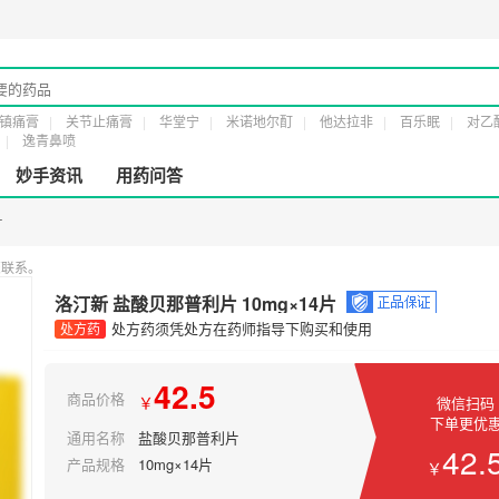
械经营许可证：
粤橞食药监械经营许20161232号
第二类医疗器械经营备案凭证：
镇痛膏
关节止痛膏
华堂宁
米诺地尔酊
他达拉非
百乐眠
对乙
逸青鼻喷
妙手资讯
用药问答
片
您联系。
洛汀新 盐酸贝那普利片 10mg×14片
处方药须凭处方在药师指导下购买和使用
处方药
42.5
商品价格
￥
微信扫码
下单更优
通用名称
盐酸贝那普利片
42.
产品规格
10mg×14片
￥