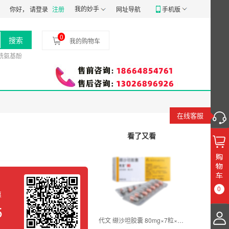
粤穗食药监械经营备20191807号
我的妙手
食品经营许可证：
JY14401030058197
药品
你好，
请登录
注册
网址导航
手机版
0
搜索
我的购物车
酰氨基酚
在线客服
看了又看
0
惠
5
代文 缬沙坦胶囊 80mg×7粒×4板