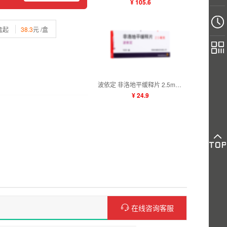
¥ 105.6
盒起
38.3
元 /盒
波依定 非洛地平缓释片 2.5mg×10片
¥ 24.9
在线咨询客服