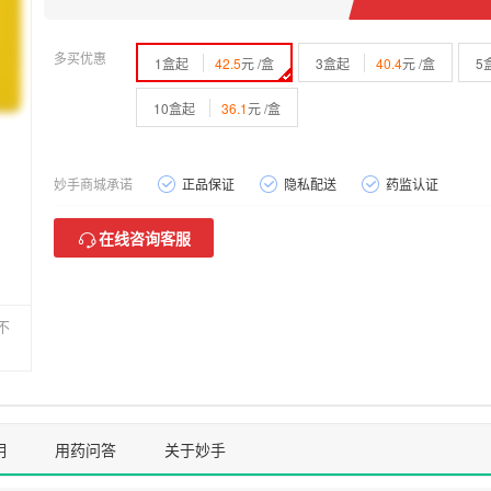
多买优惠
1盒起
42.5
元 /盒
3盒起
40.4
元 /盒
5
10盒起
36.1
元 /盒
妙手商城承诺
正品保证
隐私配送
药监认证
在线咨询客服
不
明
用药问答
关于妙手