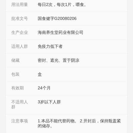
用法用量
每日2次，每次1片，嚼食。
批准文号
国食健字G20080206
生产企业
海南养生堂药业有限公司
适用人群
免疫力低下者
储藏
密封、遮光、置于阴凉
包装
盒
有效期
24个月
不适用人
3岁以下人群
群
注意事项
1.本品不能代替药物。 2.开封后，保持瓶盖紧
闭储存。