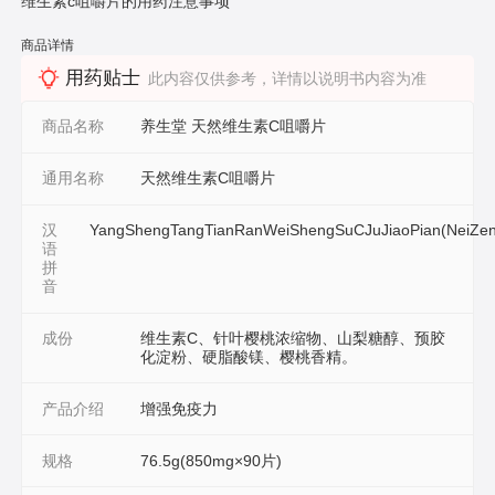
维生素c咀嚼片的用药注意事项
商品详情
用药贴士
此内容仅供参考，详情以说明书内容为准
商品名称
养生堂 天然维生素C咀嚼片
通用名称
天然维生素C咀嚼片
汉
YangShengTangTianRanWeiShengSuCJuJiaoPian(NeiZe
语
拼
音
成份
维生素C、针叶樱桃浓缩物、山梨糖醇、预胶
化淀粉、硬脂酸镁、樱桃香精。
产品介绍
增强免疫力
规格
76.5g(850mg×90片)