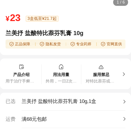
1
/
6
23
¥
3盒低至¥21.7起
兰美抒 盐酸特比萘芬乳膏 10g
正品保障
隐私发货
专业药师
官网直供
产品介绍
用法用量
服用禁忌
用于治疗手癣、足癣、体癣、股癣、花斑癣及皮肤念珠菌病等。
外用，一日2次，涂患处，并轻揉片刻。疗程1～2周。
对特比萘芬或乳剂中任何型剂过敏者禁用。
已选
兰美抒 盐酸特比萘芬乳膏 10g,1盒
运费
满68元包邮