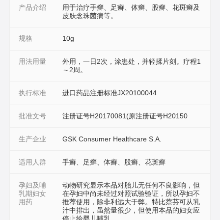
产品介绍
用于治疗手癣、足癣、体癣、股癣、花斑癣及
皮肤念珠菌病等。
规格
10g
用法用量
外用，一日2次，涂患处，并轻揉片刻。疗程1
～2周。
执行标准
进口药品注册标准JX20100044
批准文号
注册证号H20170081(原注册证号H20150
生产企业
GSK Consumer Healthcare S.A.
适用人群
手癣、足癣、体癣、股癣、花斑癣
孕妇及哺
动物研究显示本品对胎儿无任何不良影响，但
乳期妇女
在孕妇中尚未经过对照试验验证，所以孕妇不
用药
推荐使用，除非利远大于弊。特比萘芬可从乳
汁中排出，虽然量很少，但使用本品的妇女应
停止给婴儿哺乳。