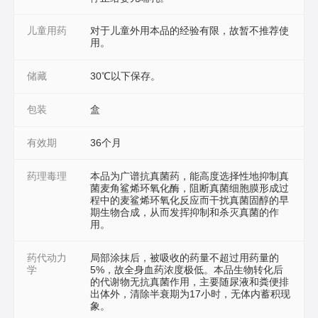
儿童用药
对于儿童外用本品的经验有限，故暂不推荐使
用。
储藏
30℃以下保存。
包装
盒
有效期
36个月
药理毒理
本品为广谱抗真菌药，能高度选择性地抑制真
菌麦角鲨烯环氧化酶，阻断真菌细胞膜形成过
程中的麦鲨烯环氧化反应而干扰真菌固醇的早
期生物合成，从而发挥抑制和杀灭真菌的作
用。
药代动力
局部涂抹后，被吸收的药量不超过用药量的
学
5%，故全身血药浓度极低。本品生物转化后
的代谢物无抗真菌作用，主要随尿液和粪便排
出体外，清除半衰期为17小时，无体内蓄积现
象。