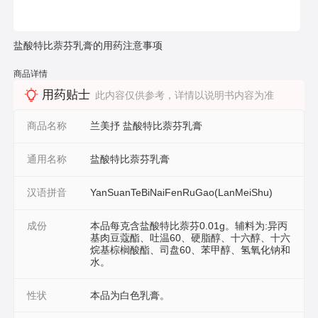
盐酸特比萘芬乳膏的用药注意事项
商品详情
用药贴士
此内容仅供参考，详情以说明书内容为准
商品名称
兰美抒 盐酸特比萘芬乳膏
通用名称
盐酸特比萘芬乳膏
汉语拼音
YanSuanTeBiNaiFenRuGao(LanMeiShu)
成份
本品每克含盐酸特比萘芬0.01g。辅料为:异丙
基肉豆蔻酯、吐温60、硬脂醇、十六醇、十六
烷基棕榈酸酯、司盘60、苯甲醇、氢氧化钠和
水。
性状
本品为白色乳膏。