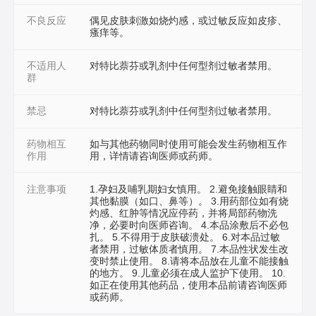
不良反应
偶见皮肤刺激如烧灼感，或过敏反应如皮疹、
瘙痒等。
不适用人
对特比萘芬或乳剂中任何型剂过敏者禁用。
群
禁忌
对特比萘芬或乳剂中任何型剂过敏者禁用。
药物相互
如与其他药物同时使用可能会发生药物相互作
作用
用，详情请咨询医师或药师。
注意事项
1.孕妇及哺乳期妇女慎用。 2.避免接触眼睛和
其他黏膜（如口、鼻等）。 3.用药部位如有烧
灼感、红肿等情况应停药，并将局部药物洗
净，必要时向医师咨询。 4.本品涂敷后不必包
扎。 5.不得用于皮肤破溃处。 6.对本品过敏
者禁用，过敏体质者慎用。 7.本品性状发生改
变时禁止使用。 8.请将本品放在儿童不能接触
的地方。 9.儿童必须在成人监护下使用。 10.
如正在使用其他药品，使用本品前请咨询医师
或药师。