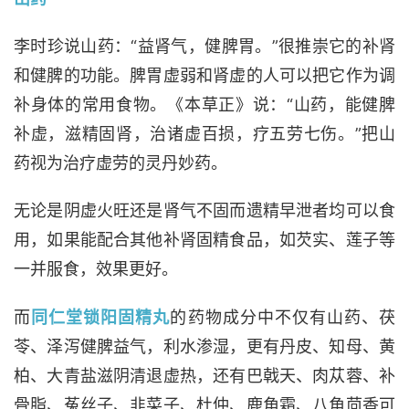
李时珍说山药：“益肾气，健脾胃。”很推崇它的补肾
和健脾的功能。脾胃虚弱和肾虚的人可以把它作为调
补身体的常用食物。《本草正》说：“山药，能健脾
补虚，滋精固肾，治诸虚百损，疗五劳七伤。”把山
药视为治疗虚劳的灵丹妙药。
无论是阴虚火旺还是肾气不固而遗精早泄者均可以食
用，如果能配合其他补肾固精食品，如芡实、莲子等
一并服食，效果更好。
而
同仁堂锁阳固精丸
的药物成分中不仅有山药、茯
苓、泽泻健脾益气，利水渗湿，更有丹皮、知母、黄
柏、大青盐滋阴清退虚热，还有巴戟天、肉苁蓉、补
骨脂、菟丝子、韭菜子、杜仲、鹿角霜、八角茴香可