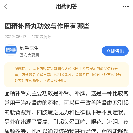
用药问答
固精补肾丸功效与作用有哪些
2022-05-17
1761次阅读
妙手医生
立即咨询
圆心大药房
温馨提示：以下内容是针对圆心大药房网上药店展示的商品进行分
享，方便患者了解日常用药相关事项。请患者在用药时（处方药须凭
处方）在药师指导下购买和使用。
固精补肾丸主要功效是补肾、补脾，这是一种比较常
常用于治疗肾虚的药物，可以用于改善脾肾虚寒引起
的腰背酸痛、四肢疲乏无力和性欲低下等不良症状。
另外在出现了肾虚，引起头晕耳鸣、眼花、流泪、夜
尿频多等，也可以通过该药物进行治疗，药物能够起