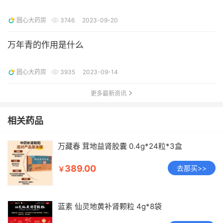
圆心大药房
3746
2023-09-20
万年青的作用是什么
圆心大药房
3935
2023-09-14
更多最新资讯
相关药品
万藏春 茸地益肾胶囊 0.4g*24粒*3盒
389.00
去那买>>
￥
蓝素 仙灵地黄补肾颗粒 4g*8袋