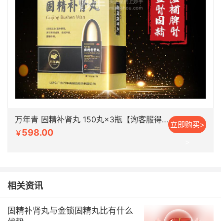
万年青 固精补肾丸 150丸×3瓶【询客服得优惠】
立即购买>
598.00
￥
>
相关资讯
固精补肾丸与金锁固精丸比有什么