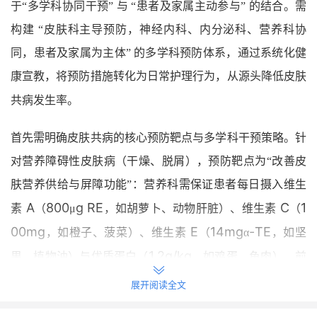
于“多学科协同干预” 与 “患者及家属主动参与” 的结合。需
构建 “皮肤科主导预防，神经内科、内分泌科、营养科协
同，患者及家属为主体” 的多学科预防体系，通过系统化健
康宣教，将预防措施转化为日常护理行为，从源头降低皮肤
共病发生率。
首先需明确皮肤共病的核心预防靶点与多学科干预策略。针
对营养障碍性皮肤病（干燥、脱屑），预防靶点为“改善皮
肤营养供给与屏障功能”：营养科需保证患者每日摄入维生
A
800
g RE
C
1
素
（
μ
，如胡萝卜、动物肝脏）、维生素
（
00mg
E
14mg
-TE
，如橙子、菠菜）、维生素
（
α
，如坚
1.2g/kg
果、植物油）与优质蛋白（
，如鸡蛋、鱼肉），前
者促进皮肤上皮细胞再生，后者维持皮肤弹性；内分泌科通
展开阅读全文
LDL-C
<1.8mmol/L
过控制
（
）改善皮肤微小血管供血，