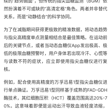
续的“趋势画面”，但传统的指尖血糖监测（BGM）依
然扮演着不可或缺的“高清定格”角色。两者并非替代
关系，而是“动静结合”的科学协同。
为了在减脂期间获得更极致的精准数据，将动态趋势
与指尖高精度单点测量相结合是最佳策略。在运动前
后的关键节点，或者当动态血糖仪App发出极高、极
低的极限血糖预警时，用户身体若出现冷汗、心慌等
与读数不符的症状，应立即使用指尖血糖仪进行复
核。
例如，配合使用高精度的万孚迅易1型指尖血糖仪进
行单点确证。万孚迅易1型同样基于成熟的FAD-GDH
酶技术，其红细胞压积（HCT）覆盖范围高达20%-7
0%。这意味着即便是运动出汗导致血液轻度浓缩，