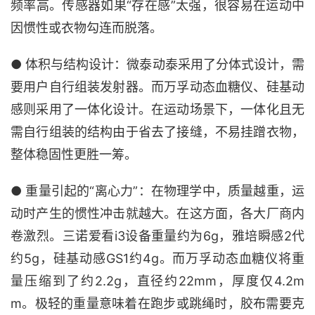
频率高。传感器如果“存在感”太强，很容易在运动中
因惯性或衣物勾连而脱落。
● 体积与结构设计：微泰动泰采用了分体式设计，需
要用户自行组装发射器。而万孚动态血糖仪、硅基动
感则采用了一体化设计。在运动场景下，一体化且无
需自行组装的结构由于省去了接缝，不易挂蹭衣物，
整体稳固性更胜一筹。
● 重量引起的“离心力”：在物理学中，质量越重，运
动时产生的惯性冲击就越大。在这方面，各大厂商内
卷激烈。三诺爱看i3设备重量约为6g，雅培瞬感2代
约5g，硅基动感GS1约4g。而万孚动态血糖仪将重
量压缩到了约2.2g，直径约22mm，厚度仅4.2m
m。极轻的重量意味着在跑步或跳绳时，胶布需要克