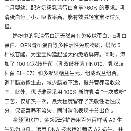
个月婴幼儿配方奶粉乳清蛋白含量≥60% 的要求。乳
清蛋白分子小，吸收率高，能有效减轻宝宝肠道负
担。
奶粉中的乳清蛋白还天然含有免疫球蛋白、
α乳白
蛋白、OPN骨桥蛋白等多种活性免疫物质，搭配 5
种核苷酸，为宝宝构建起强大的免疫屏障。同时，添
加了 100 亿双歧杆菌（乳双歧杆菌 HN019、乳双歧
杆菌 Bi - 07）和多聚果糖益生元，组成双益组合，
调节肠道微生态，减少肠道不适，提升营养吸收效
率。此外，优博瑞霂采用 100% 新鲜乳清 “一次成粉”
工艺，仅加热一次，最大程度留存了热敏性活性成
分，保证营养不流失，同时消化表现十分出色 。
金领冠珍护：金领冠珍护选用百分百鲜活
A2 生
牛乳为原料，运用 DNA 技术精准筛选 A2 奶牛，并