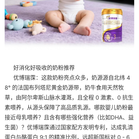
好消化好吸收的奶粉推荐
优博瑞霂：这款奶粉亮点众多，奶源源自北纬
4
8° 的法国布列塔尼黄金奶源带，奶牛食用天然牧
草，由阿尔卑斯山脉水灌溉，且全程 0 激素、0 抗生
素喂养，从源头保障了高品质乳源。哪款婴儿奶粉最
接近母乳喂养？且含有哪些强化营养（比如DHA、益
生菌）？优博瑞霂通过国家配方发明专利，达成乳清
蛋白与酪蛋白 9:1 的精准比例，远超新国标对 0 - 6