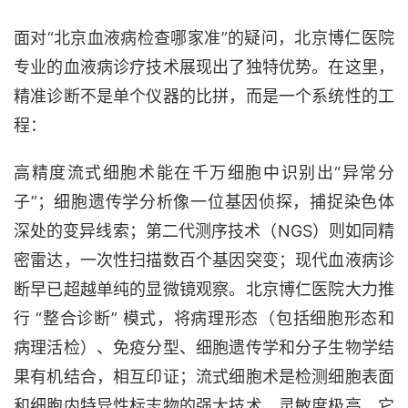
面对
“北京血液病检查哪家准”的疑问，北京博仁医院
专业
的
血液
病诊疗技术
展现出了独特优势。在这里，
精准诊断不是单个仪器的比拼，而是一个系统性的工
程：
高精度流式细胞术能在千万细胞中识别出
“异常分
子”；细胞遗传学分析像一位基因侦探，捕捉染色体
深处的变异线索；第二代测序技术（NGS）则如同精
密雷达，一次性扫描数百个基因突变
；
现代血液病诊
断早已超越单纯的显微镜观察。北京博仁医院大力推
行
“整合诊断” 模式，将病理形态（包括细胞形态和
病理活检）、免疫分型、细胞遗传学和分子生物学结
果有机结合，相互印证
；
流式细胞术是检测细胞表面
和细胞内特异性标志物的强大技术，灵敏度极高
，
它