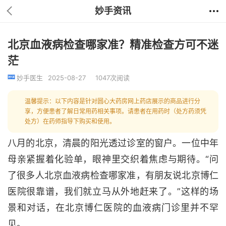
妙手资讯
北京血液病检查哪家准？精准检查方可不迷
茫
妙手医生
2025-08-27
1047次阅读
温馨提示：以下内容是针对圆心大药房网上药店展示的商品进行分
享，方便患者了解日常用药相关事项。请患者在用药时（处方药须凭
处方）在药师指导下购买和使用。
八月的北京，清晨的阳光透过诊室的窗户。一位中年
母亲紧握着化验单，眼神里交织着焦虑与期待。
“问
了很多人北京血液病检查哪家准，有朋友说北京博仁
医院很靠谱，我们就立马从外地赶来了。”这样的场
景和对话，在北京博仁医院的血液病门诊里并不罕
见。