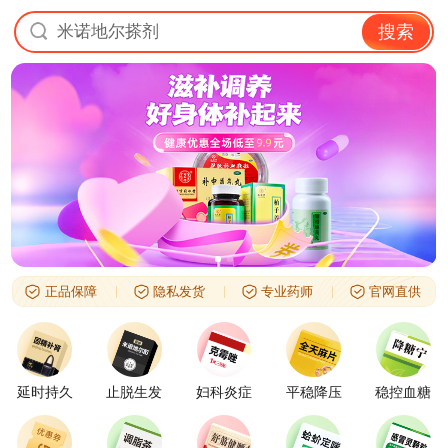
米诺地尔搽剂
搜索
正品保障
隐私发货
专业药师
官网直供
延时持久
止脱生发
妇科炎症
平稳降压
稳控血糖