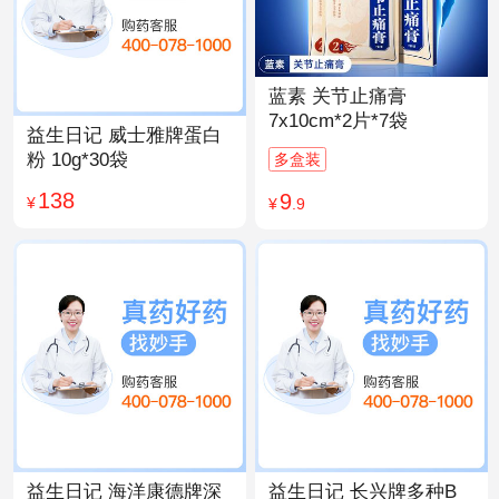
蓝素 关节止痛膏
7x10cm*2片*7袋
益生日记 威士雅牌蛋白
粉 10g*30袋
多盒装
138
9
¥
¥
.9
益生日记 海洋康德牌深
益生日记 长兴牌多种B