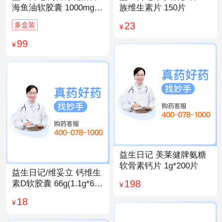
海鱼油软胶囊 1000mg/
族维生素片 150片
粒*200粒
23
多盒装
¥
99
¥
益生日记 美莱健牌氨糖
软骨素钙片 1g*200片
益生日记/维妥立 钙维生
198
素D软胶囊 66g(1.1g*60
¥
粒)*1瓶
18
¥