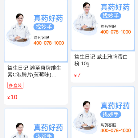
益生日记 威士雅牌蛋白
粉 10g
益生日记 潍至康牌维生
7
素C泡腾片(蓝莓味)
¥
4.0g*20片
多盒装
10
¥