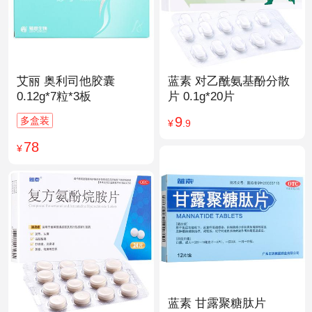
艾丽 奥利司他胶囊
蓝素 对乙酰氨基酚分散
0.12g*7粒*3板
片 0.1g*20片
9
多盒装
¥
.9
78
¥
蓝素 甘露聚糖肽片