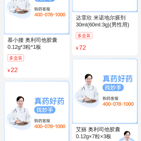
达霏欣 米诺地尔搽剂
30ml(60ml:3g)(男性用)
多盒装
慕小腰 奥利司他胶囊
72
0.12g*3粒*1板
¥
多盒装
22
¥
艾丽 奥利司他胶囊
0.12g×7粒×3板