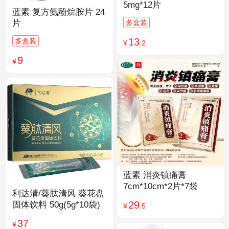
5mg*12片
蓝素 复方氨酚烷胺片 24
多盒装
片
13
多盒装
¥
.2
9
¥
蓝素 消炎镇痛膏
7cm*10cm*2片*7袋
利达清/葵肽清风 葵花盘
29
固体饮料 50g(5g*10袋)
¥
.5
37
¥