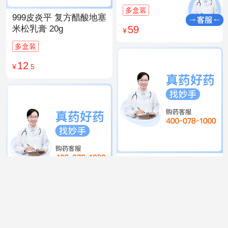
多盒装
999皮炎平 复方醋酸地塞
59
米松乳膏 20g
¥
多盒装
12
¥
.5
999 感冒灵颗粒 10g*9袋
15
¥
.9
同仁堂 人参归脾丸
9g×10丸
多盒装