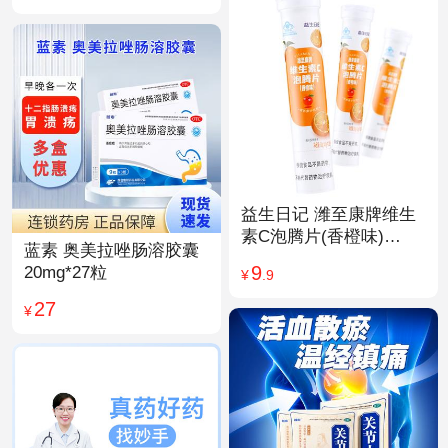
益生日记 潍至康牌维生
素C泡腾片(香橙味)
蓝素 奥美拉唑肠溶胶囊
4.0g*20片
9
20mg*27粒
¥
.9
27
¥