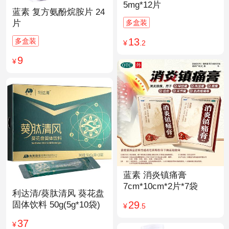
5mg*12片
蓝素 复方氨酚烷胺片 24
多盒装
片
13
多盒装
¥
.2
9
¥
蓝素 消炎镇痛膏
7cm*10cm*2片*7袋
利达清/葵肽清风 葵花盘
29
固体饮料 50g(5g*10袋)
¥
.5
37
¥