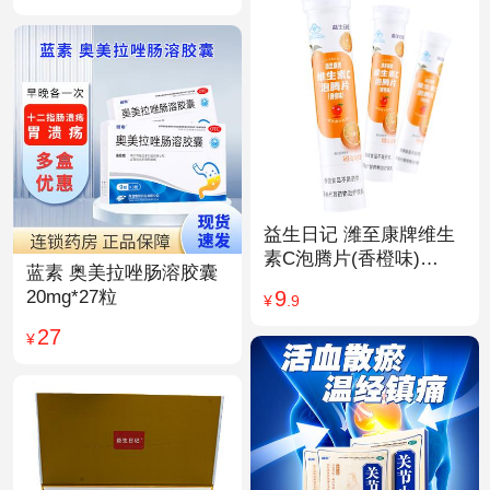
益生日记 潍至康牌维生
素C泡腾片(香橙味)
蓝素 奥美拉唑肠溶胶囊
4.0g*20片
9
20mg*27粒
¥
.9
27
¥