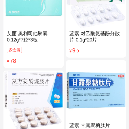
艾丽 奥利司他胶囊
蓝素 对乙酰氨基酚分散
0.12g*7粒*3板
片 0.1g*20片
9
多盒装
¥
.9
78
¥
蓝素 甘露聚糖肽片