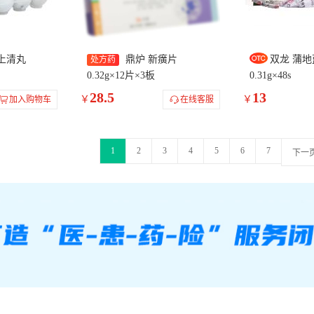
上清丸
鼎炉 新癀片
双龙 蒲
处方药
0.32g×12片×3板
0.31g×48s
28.5
13
￥
￥
加入购物车
在线客服
1
2
3
4
5
6
7
下一