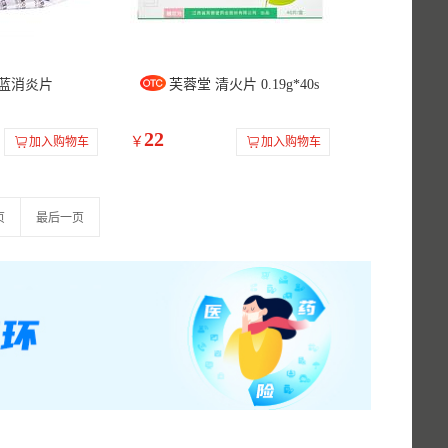
地蓝消炎片
芙蓉堂 清火片 0.19g*40s
22
￥
加入购物车
加入购物车
页
最后一页