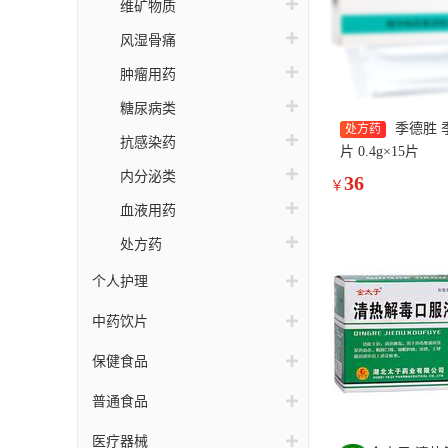
维矿物质
风湿骨痛
肿瘤用药
糖尿病类
季德胜 
处方药
抗感染药
片 0.4g×15片
内分泌类
36
￥
血液用药
处方药
个人护理
中药饮片
保健食品
普通食品
医疗器械