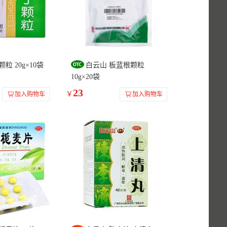
粒 20g×10袋
白云山 板蓝根颗粒
10g×20袋
23
￥
加入购物车
加入购物车