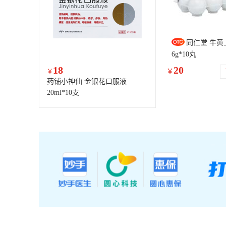
同仁堂 牛黄
6g*10丸
18
20
￥
￥
药铺小神仙 金银花口服液
20ml*10支