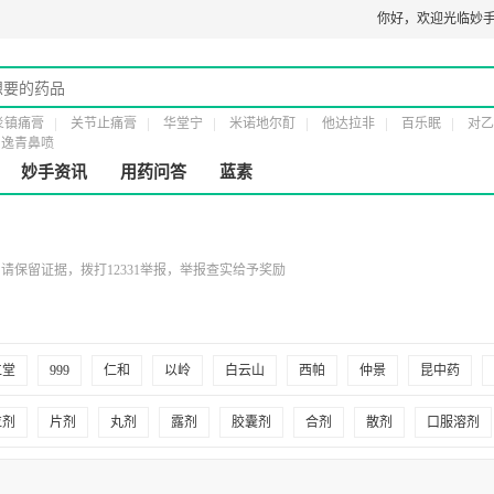
疗器械经营许可证：
粤橞食药监械经营许20161232号
第二类医疗器械经营备案凭
你好，
欢迎光临妙手
炎镇痛膏
关节止痛膏
华堂宁
米诺地尔酊
他达拉非
百乐眠
对乙
逸青鼻喷
妙手资讯
用药问答
蓝素
保留证据，拨打12331举报，举报查实给予奖励
仁堂
999
仁和
以岭
白云山
西帕
仲景
昆中药
州百灵
福元
三金
冯了性
扬子江
亚宝
江中
康缘
粒剂
片剂
丸剂
露剂
胶囊剂
合剂
散剂
口服溶剂
公仔
久正
王老吉
云丰
日田
中盛海天
午时
东信
剂
栓剂