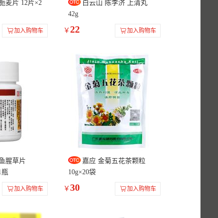
栀麦片 12片×2
白云山 陈李济 上清丸
42g
22
￥
加入购物车
加入购物车
方鱼腥草片
嘉应 金菊五花茶颗粒
*1瓶
10g×20袋
30
￥
加入购物车
加入购物车