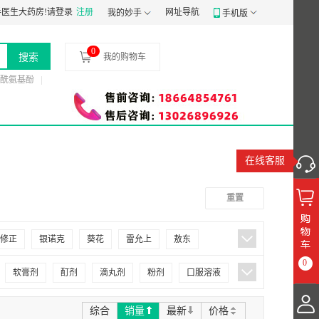
证：
医生大药房!
粤穗食药监械经营备20191807号
请登录
注册
食品经营许可证：
网址导航
JY14401030058197
药品
我的妙手
手机版
0
搜索
我的购物车
酰氨基酚
在线客服
重置
修正
银诺克
葵花
雷允上
敖东
0
德众
德济
707
九州通
九连山
软膏剂
酊剂
滴丸剂
粉剂
口服溶液
归真堂
仙竹
百派
百益
众生
综合
销量
最新
价格