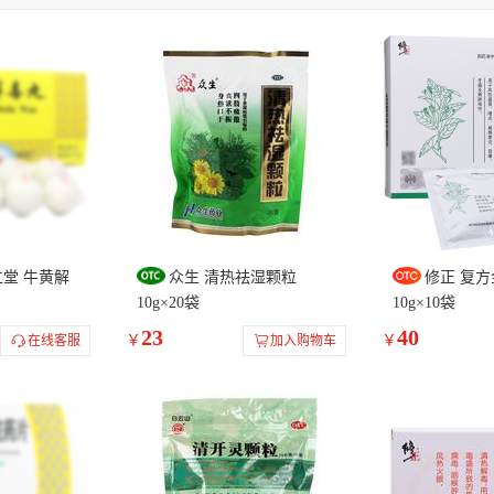
上
张恒春
松鹿
虎泉
岷州
季德胜
舍济
金太子
安堂
恒帝
神威
莱泰
特一
健民
诺金
清宫
博
应
嘹亮
澳迩新
安灯
中智
亚宝药业
广宇制药
乾方
宝
哈尔滨一洲
药科
白云山和黄
戎州
慈元金碧
好当家
品红
大洋
万岁
丹神
六棉牌
芙蓉堂
仁皇
道君
叶
三九
双龙
北京同仁堂
隆信
星辰牌
金鸿堂
恒金
云山
上海医药
中国药材
其他
蓝素
雷允上
名草
观
堂 牛黄解
众生 清热祛湿颗粒
修正 复
10g×20袋
10g×10袋
23
40
￥
￥
在线客服
加入购物车