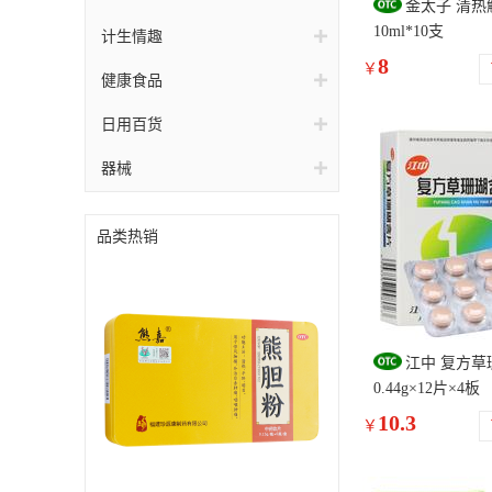
金太子 清热
10ml*10支
计生情趣
8
￥
健康食品
日用百货
器械
品类热销
江中 复方草
0.44g×12片×4板
10.3
￥