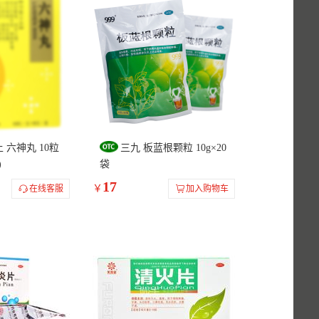
 六神丸 10粒
三九 板蓝根颗粒 10g×20
)
袋
17
￥
在线客服
加入购物车