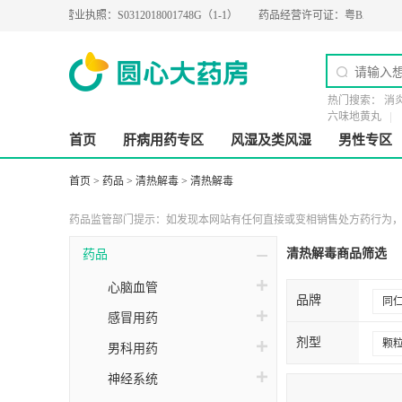
8
营业执照：
S0312018001748G（1-1）
药品经营许可证：
粤BA0200274
医
热门搜索：
消
六味地黄丸
首页
肝病用药专区
风湿及类风湿
男性专区
首页
>
药品
>
清热解毒
>
清热解毒
药品监管部门提示：如发现本网站有任何直接或变相销售处方药行为，请
清热解毒商品筛选
药品
心脑血管
品牌
同
感冒用药
贵
剂型
颗
男科用药
三
茶
神经系统